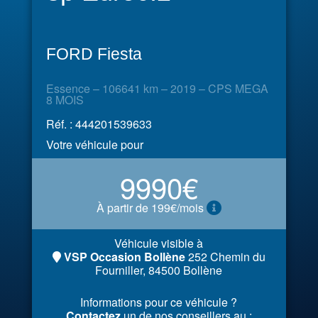
FORD Fiesta
Essence – 106641 km – 2019 – CPS MEGA
8 MOIS
Réf. : 444201539633
Votre véhicule pour
9990€
À partir de 199€/mois
Véhicule visible à
VSP Occasion Bollène
252 Chemin du
Fourniller, 84500 Bollène
Informations pour ce véhicule ?
Contactez
un de nos conseillers au :