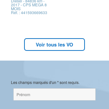
Diesel - 84836 km -
2017 - CPS MEGA 8
MOIS
Réf. : 441593669633
Voir tous les VO
Les champs marqués d'un * sont requis.