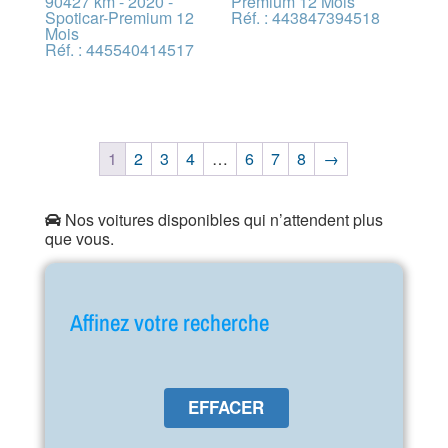
90427 km - 2020 -
Premium 12 Mois
Spoticar-Premium 12
Réf. : 443847394518
Mois
Réf. : 445540414517
1
2
3
4
…
6
7
8
→
Nos voitures disponibles qui n’attendent plus
que vous.
Affinez votre recherche
EFFACER