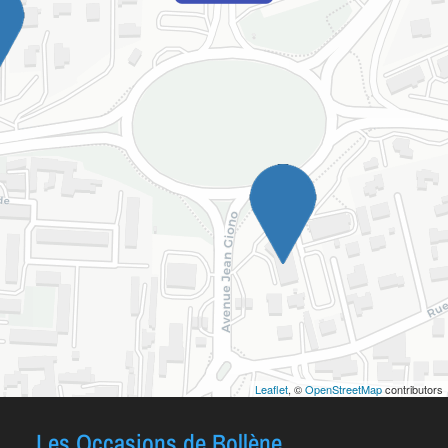
Leaflet
, ©
OpenStreetMap
contributors
Les Occasions de Bollène