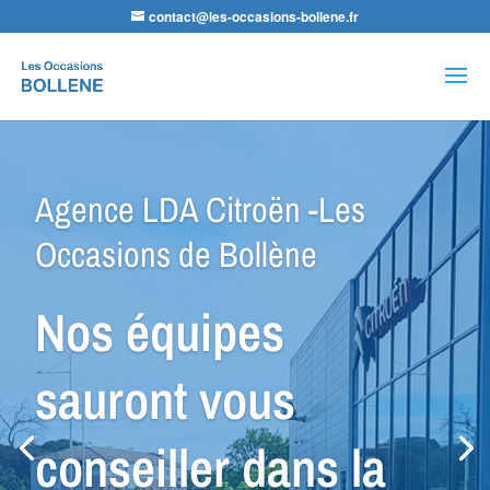
contact@les-occasions-bollene.fr
Recherche
de
produits
Agence GPP Peugeot -Les
Occasions de Bollène
Nous avons le