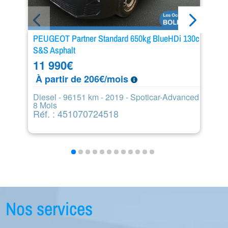
PEUGEOT Partner Standard 650kg BlueHDi 130ch
P
S&S Asphalt
E
11 990
€
1
À partir de 206€/mois
À
Diesel - 96151 km - 2019 - Spoticar-Advanced
Es
8 Mois
1
Réf. : 451070724518
R
Nos services