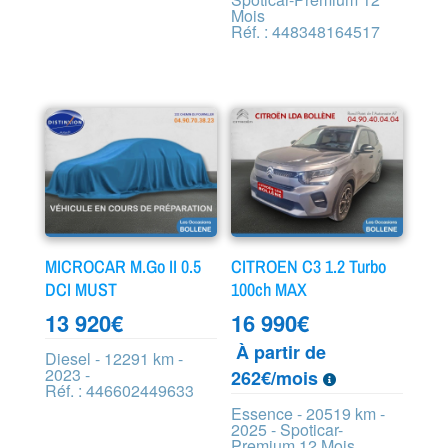
Mois
Réf. : 448348164517
MICROCAR M.Go II 0.5
CITROEN C3 1.2 Turbo
DCI MUST
100ch MAX
13 920
€
16 990
€
À partir de
Diesel - 12291 km -
2023 -
262€/mois
Réf. : 446602449633
Essence - 20519 km -
2025 - Spoticar-
Premium 12 Mois