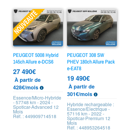
PEUGEOT 5008 Hybrid
PEUGEOT 308 SW
145ch Allure e-DCS6
PHEV 180ch Allure Pack
e-EAT8
27 490
€
19 490
€
À partir de
À partir de
428€/mois
301€/mois
Essence/Micro-Hybride
- 57748 km - 2024 -
Hybride rechargeable :
Spoticar-Advanced 12
Essence/Electrique -
Mois
57116 km - 2022 -
Réf. : 449909714518
Spoticar-Premium 12
Mois
Réf. : 448953264518