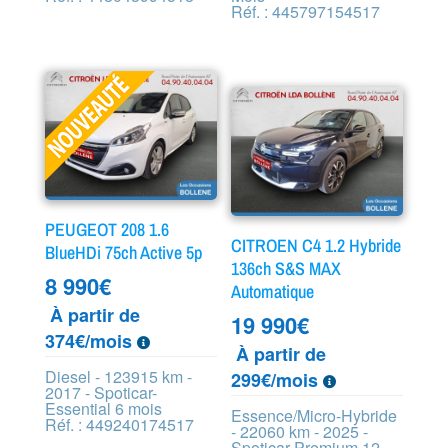
Réf. : 445797154517
PEUGEOT 208 1.6
CITROEN C4 1.2 Hybride
BlueHDi 75ch Active 5p
136ch S&S MAX
8 990
€
Automatique
À partir de
19 990
€
374€/mois
À partir de
Diesel - 123915 km -
299€/mois
2017 - Spoticar-
Essential 6 mois
Essence/Micro-Hybride
Réf. : 449240174517
- 22060 km - 2025 -
Spoticar-Premium 12