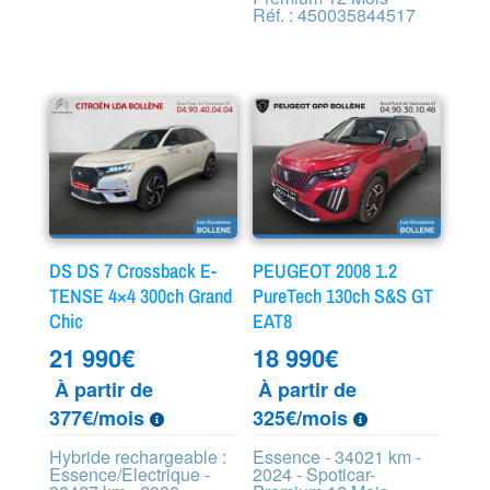
Réf. : 450035844517
DS DS 7 Crossback E-
PEUGEOT 2008 1.2
TENSE 4×4 300ch Grand
PureTech 130ch S&S GT
Chic
EAT8
21 990
€
18 990
€
À partir de
À partir de
377€/mois
325€/mois
Hybride rechargeable :
Essence - 34021 km -
Essence/Electrique -
2024 - Spoticar-