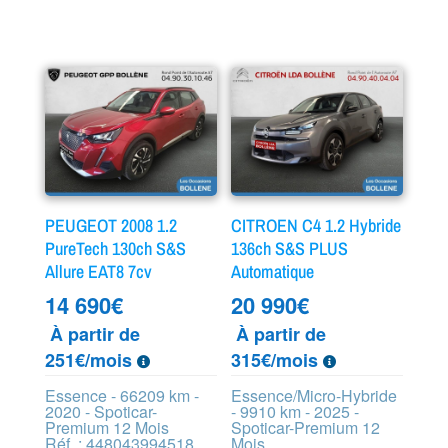
PEUGEOT 2008 1.2
CITROEN C4 1.2 Hybride
PureTech 130ch S&S
136ch S&S PLUS
Allure EAT8 7cv
Automatique
14 690
€
20 990
€
À partir de
À partir de
251€/mois
315€/mois
Essence - 66209 km -
Essence/Micro-Hybride
2020 - Spoticar-
- 9910 km - 2025 -
Premium 12 Mois
Spoticar-Premium 12
Réf. : 448043994518
Mois