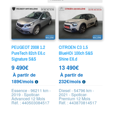
PEUGEOT 2008 1.2
CITROEN C3 1.5
PureTech 82ch E6.c
BlueHDi 100ch S&S
Signature S&S
Shine E6.d
9 490
€
13 490
€
À partir de
À partir de
189€/mois
232€/mois
Essence - 96211 km -
Diesel - 54796 km -
2019 - Spoticar-
2021 - Spoticar-
Advanced 12 Mois
Premium 12 Mois
Réf. : 440503084517
Réf. : 443870814517