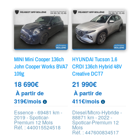
MINI Mini Cooper 136ch
HYUNDAI Tucson 1.6
John Cooper Works BVA7
CRDI 136ch Hybrid 48V
109g
Creative DCT7
18 690
€
21 990
€
À partir de
À partir de
319€/mois
411€/mois
Essence - 69481 km -
Diesel/Micro-Hybride -
2019 - Spoticar-
88871 km - 2022 -
Premium 12 Mois
Spoticar-Premium 12
Réf. : 440015524518
Mois
Réf. : 447600834517