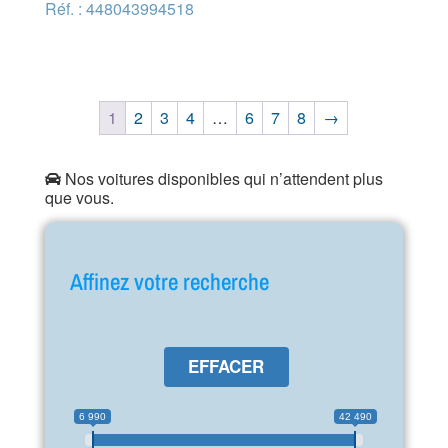
Réf. : 448043994518
1
2
3
4
…
6
7
8
→
Nos voitures disponibles qui n’attendent plus
que vous.
Affinez votre recherche
EFFACER
6 990
42 490