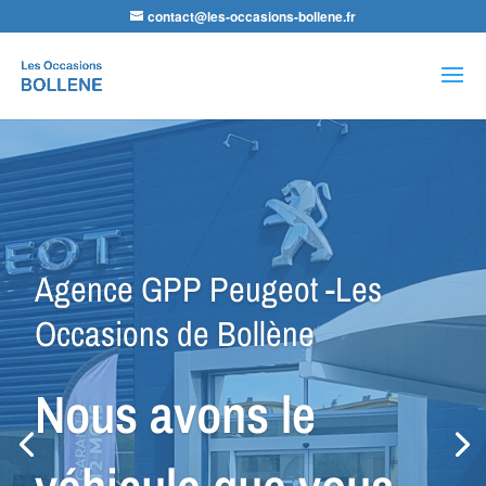
contact@les-occasions-bollene.fr
Recherche
de
produits
Agence LDA Citroën -Les
Occasions de Bollène
Nos équipes
sauront vous
conseiller dans la