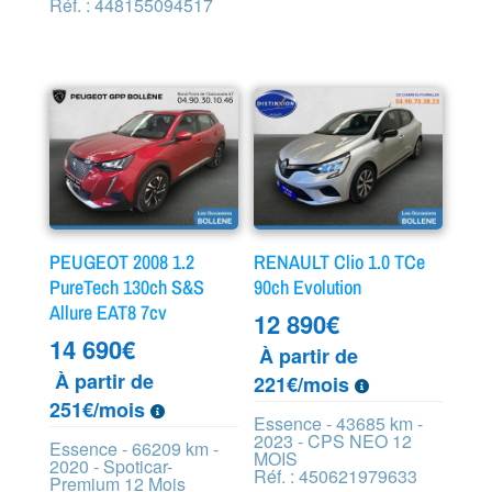
Réf. : 448155094517
PEUGEOT 2008 1.2
RENAULT Clio 1.0 TCe
PureTech 130ch S&S
90ch Evolution
Allure EAT8 7cv
12 890
€
14 690
€
À partir de
À partir de
221€/mois
251€/mois
Essence - 43685 km -
2023 - CPS NEO 12
Essence - 66209 km -
MOIS
2020 - Spoticar-
Réf. : 450621979633
Premium 12 Mois