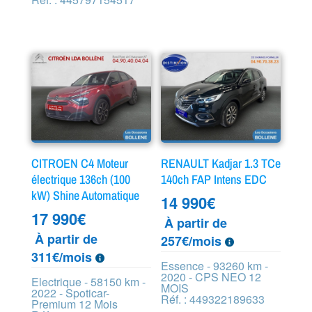
CITROEN C4 Moteur
RENAULT Kadjar 1.3 TCe
électrique 136ch (100
140ch FAP Intens EDC
kW) Shine Automatique
14 990
€
17 990
€
À partir de
À partir de
257€/mois
311€/mois
Essence - 93260 km -
2020 - CPS NEO 12
Electrique - 58150 km -
MOIS
2022 - Spoticar-
Réf. : 449322189633
Premium 12 Mois