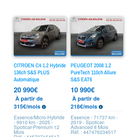
CITROEN C4 1.2 Hybride
PEUGEOT 2008 1.2
136ch S&S PLUS
PureTech 110ch Allure
Automatique
S&S EAT6
20 990
€
10 990
€
À partir de
À partir de
315€/mois
218€/mois
Essence/Micro-Hybride
Essence - 71737 km -
- 9910 km - 2025 -
2019 - Spoticar-
Spoticar-Premium 12
Advanced 8 Mois
Mois
Réf. : 447476234517
Réf. : 445797154517