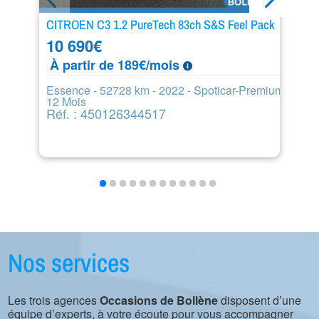
CITROEN C3 1.2 PureTech 83ch S&S Feel Pack
L
10 690
€
1
À partir de 189€/mois
D
R
Essence - 52728 km - 2022 - Spoticar-Premium
12 Mois
Réf. : 450126344517
Nos services
Les trois agences
Occasions de Bollène
disposent d’une
équipe d’experts, à votre écoute pour vous accompagner