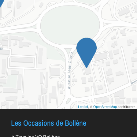
Leaflet
, ©
OpenStreetMap
contributors
Les Occasions de Bollène
Tous les VO Bollène