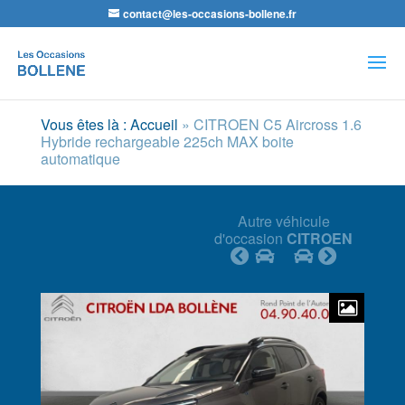
contact@les-occasions-bollene.fr
Recherche
de
produits
Vous êtes là : Accueil
»
CITROEN C5 Aircross 1.6
Hybride rechargeable 225ch MAX boite
automatique
Autre véhicule
d'occasion
CITROEN