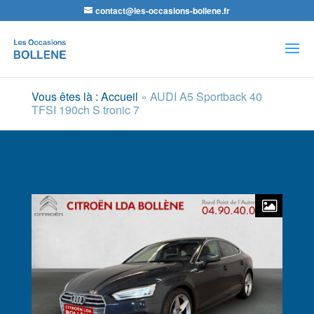
contact@les-occasions-bollene.fr
Recherche
de
produits
Vous êtes là : Accueil
»
AUDI A5 Sportback 40
TFSI 190ch S tronic 7