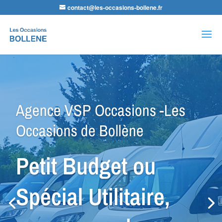
contact@les-occasions-bollene.fr
Recherche
de
produits
Agence VSP Occasions -Les
Occasions de Bollène
Petit Budget ou
Spécial Utilitaire,