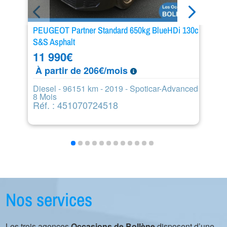
PEUGEOT Partner Standard 650kg BlueHDi 130ch
P
S&S Asphalt
2
11 990
€
À
À partir de 206€/mois
Es
S
Diesel - 96151 km - 2019 - Spoticar-Advanced
R
8 Mois
Réf. : 451070724518
Nos services
Les trois agences
Occasions de Bollène
disposent d’une