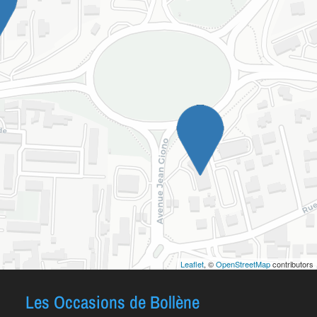
Leaflet
, ©
OpenStreetMap
contributors
Les Occasions de Bollène