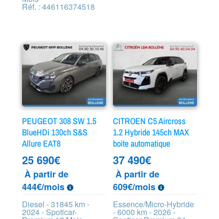
Réf. : 446116374518
PEUGEOT 308 SW 1.5
CITROEN C5 Aircross
BlueHDi 130ch S&S
1.2 Hybride 145ch MAX
Allure EAT8
boite automatique
25 690
€
37 490
€
À partir de
À partir de
444€/mois
609€/mois
Diesel - 31845 km -
Essence/Micro-Hybride
2024 - Spoticar-
- 6000 km - 2026 -