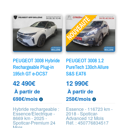
PEUGEOT 3008 Hybride
PEUGEOT 3008 1.2
Rechargeable Plug-in
PureTech 130ch Allure
195ch GT e-DCS7
S&S EAT6
42 490
€
12 990
€
À partir de
À partir de
698€/mois
258€/mois
Hybride rechargeable :
Essence - 116723 km -
Essence/Electrique -
2018 - Spoticar-
8669 km - 2025 -
Advanced 12 Mois
Spoticar-Premium 24
Réf. : 450776834517
Mois