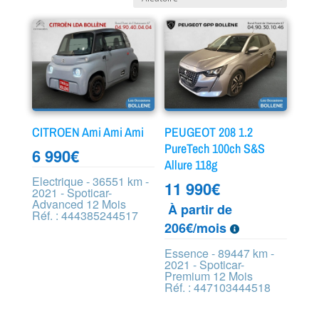
CITROEN Ami Ami Ami
PEUGEOT 208 1.2
PureTech 100ch S&S
6 990
€
Allure 118g
Electrique - 36551 km -
11 990
€
2021 - Spoticar-
Advanced 12 Mois
À partir de
Réf. : 444385244517
206€/mois
Essence - 89447 km -
2021 - Spoticar-
Premium 12 Mois
Réf. : 447103444518