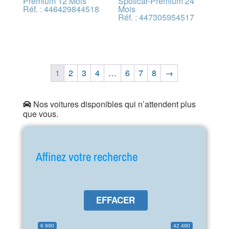
Premium 12 Mois
Spoticar-Premium 24
Réf. : 446429844518
Mois
Réf. : 447305954517
1
2
3
4
…
6
7
8
→
Nos voitures disponibles qui n’attendent plus
que vous.
Affinez votre recherche
EFFACER
6 990
42 490