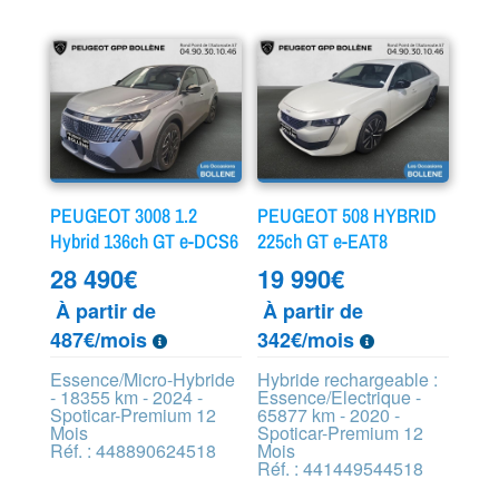
PEUGEOT 3008 1.2
PEUGEOT 508 HYBRID
Hybrid 136ch GT e-DCS6
225ch GT e-EAT8
28 490
€
19 990
€
À partir de
À partir de
487€/mois
342€/mois
Essence/Micro-Hybride
Hybride rechargeable :
- 18355 km - 2024 -
Essence/Electrique -
Spoticar-Premium 12
65877 km - 2020 -
Mois
Spoticar-Premium 12
Réf. : 448890624518
Mois
Réf. : 441449544518