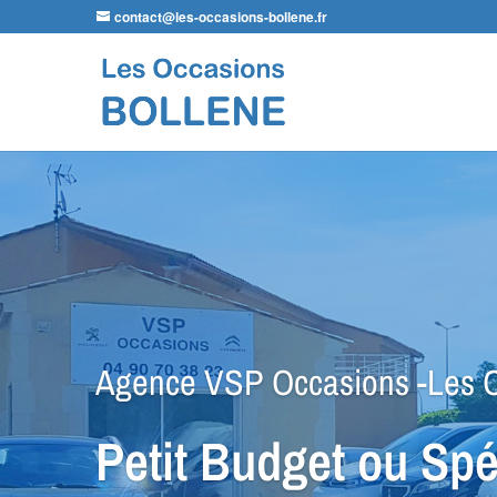
contact@les-occasions-bollene.fr
Agence LDA Citroën -Les Occa