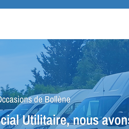
Recher
de
produit
sions de Bollène