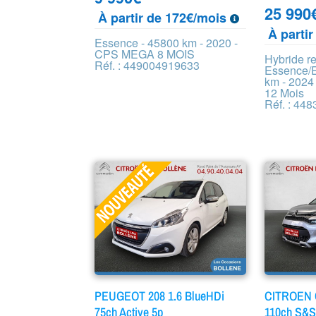
25 990
À partir de 172€/mois
À parti
Essence - 45800 km - 2020 -
CPS MEGA 8 MOIS
Hybride r
Réf. : 449004919633
Essence/E
km - 2024
12 Mois
Réf. : 44
PEUGEOT 208 1.6 BlueHDi
CITROEN C
75ch Active 5p
110ch S&S