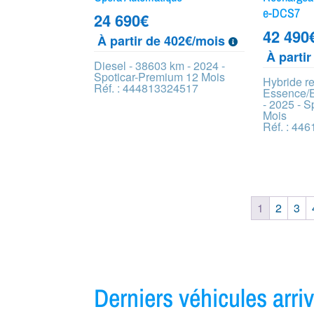
e-DCS7
24 690
€
42 490
À partir de 402€/mois
À parti
Diesel - 38603 km - 2024 -
Spoticar-Premium 12 Mois
Hybride r
Réf. : 444813324517
Essence/E
- 2025 - 
Mois
Réf. : 44
1
2
3
Derniers véhicules arr