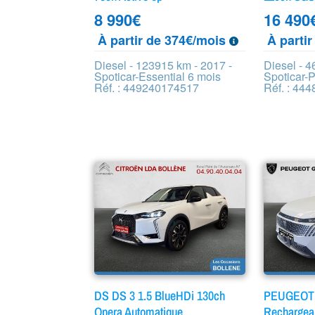
8 990
€
16 490
À partir de 374€/mois
À parti
Diesel - 123915 km - 2017 -
Diesel - 4
Spoticar-Essential 6 mois
Spoticar-
Réf. : 449240174517
Réf. : 44
DS DS 3 1.5 BlueHDi 130ch
PEUGEOT 
Opera Automatique
Rechargeab