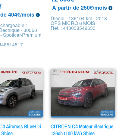
€
À partir de 250€/mois
r de 404€/mois
Diesel - 139104 km - 2018 -
CPS MICRO 6 MOIS
echargeable :
Réf. : 443038549633
lectrique - 30550
 - Spoticar-Premium
8348514517
3 Aircross BlueHDi
CITROEN C4 Moteur électrique
 Shine
136ch (100 kW) Shine