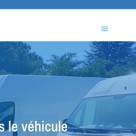
che
s