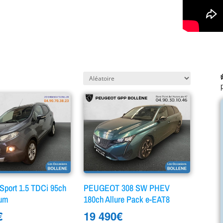
port 1.5 TDCi 95ch
PEUGEOT 308 SW PHEV
ium
180ch Allure Pack e-EAT8
€
19 490
€