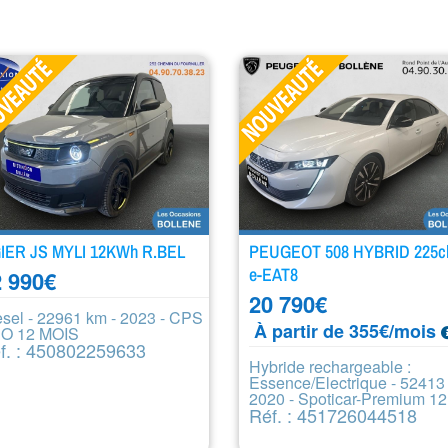
GIER JS MYLI 12KWh R.BEL
PEUGEOT 508 HYBRID 225c
e-EAT8
 990
€
20 790
€
esel - 22961 km - 2023 - CPS
À partir de 355€/mois
O 12 MOIS
f. : 450802259633
Hybride rechargeable :
Essence/Electrique - 52413
2020 - Spoticar-Premium 12
Réf. : 451726044518