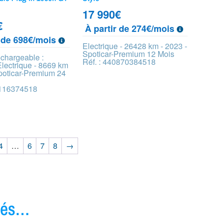
17 990
€
€
À partir de 274€/mois
r de 698€/mois
Electrique - 26428 km - 2023 -
Spoticar-Premium 12 Mois
echargeable :
Réf. : 440870384518
lectrique - 8669 km
Spoticar-Premium 24
6116374518
4
…
6
7
8
→
ivés…