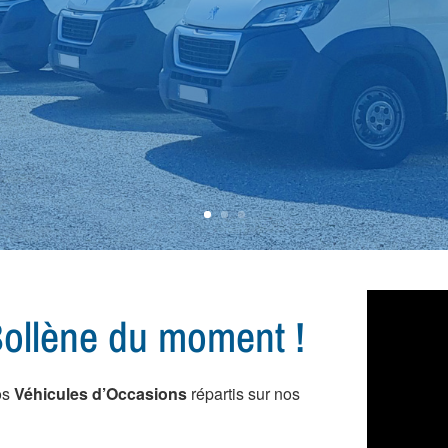
 vous conseiller dans l
ule...
ollène du moment !
os
Véhicules d’Occasions
répartis sur nos