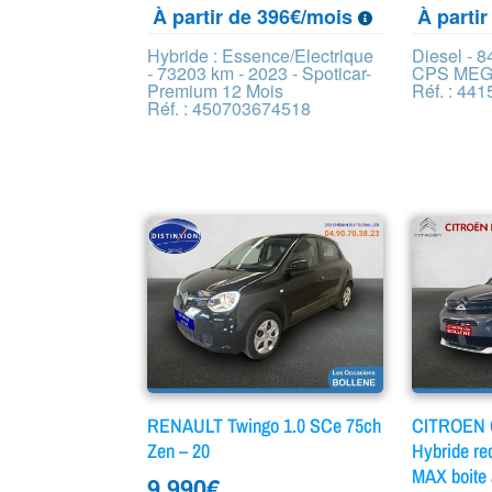
À partir de 396€/mois
À parti
Hybride : Essence/Electrique
Diesel - 8
- 73203 km - 2023 - Spoticar-
CPS MEG
Premium 12 Mois
Réf. : 44
Réf. : 450703674518
RENAULT Twingo 1.0 SCe 75ch
CITROEN C
Zen – 20
Hybride re
MAX boite
9 990
€