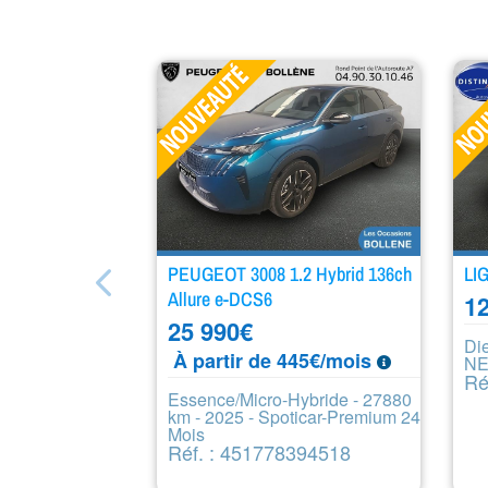
PEUGEOT 3008 1.2 Hybrid 136ch
LI
Allure e-DCS6
12
25 990
€
Di
À partir de 445€/mois
NE
Ré
Essence/Micro-Hybride - 27880
km - 2025 - Spoticar-Premium 24
Mois
Réf. : 451778394518