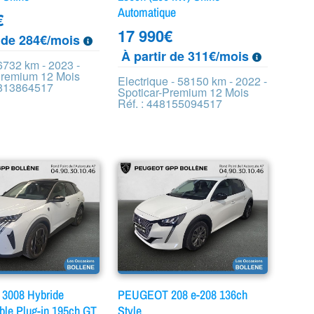
Automatique
€
17 990
€
r de 284€/mois
À partir de 311€/mois
6732 km - 2023 -
Premium 12 Mois
Electrique - 58150 km - 2022 -
4813864517
Spoticar-Premium 12 Mois
Réf. : 448155094517
3008 Hybride
PEUGEOT 208 e-208 136ch
le Plug-in 195ch GT
Style