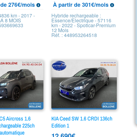
r de 276€/mois
À partir de 301€/mois
4836 km - 2017 -
Hybride rechargeable :
A 8 MOIS
Essence/Electrique - 57116
1593669633
km - 2022 - Spoticar-Premium
12 Mois
Réf. : 448953264518
5 Aircross 1.6
KIA Ceed SW 1.6 CRDI 136ch
chargeable 225ch
Edition 1
 automatique
12 690
€