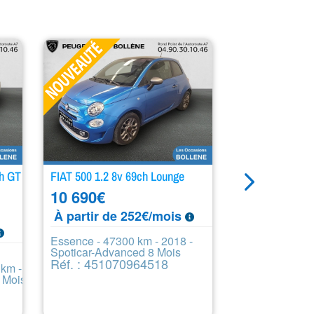
h GT
FIAT 500 1.2 8v 69ch Lounge
PEUGEOT 5008 
Allure e-DCS6
10 690
€
27 490
€
À partir de 252€/mois
À partir de
Essence - 47300 km - 2018 -
Spoticar-Advanced 8 Mois
Essence/Micro
Réf. : 451070964518
 km -
km - 2024 - S
 Mois
Mois
Réf. : 4499