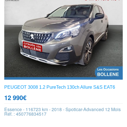
PEUGEOT 3008 1.2 PureTech 130ch Allure S&S EAT6
12 990
€
Essence - 116723 km - 2018 - Spoticar-Advanced 12 Mois
Réf. : 450776834517