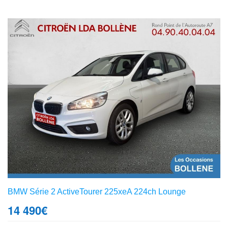
BMW Série 2 ActiveTourer 225xeA 224ch Lounge
14 490
€