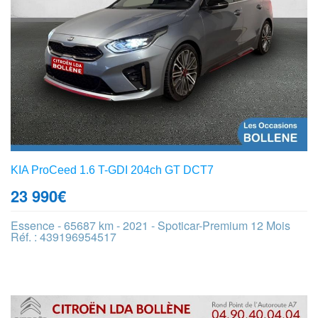
KIA ProCeed 1.6 T-GDI 204ch GT DCT7
23 990
€
Essence - 65687 km - 2021 - Spoticar-Premium 12 Mois
Réf. : 439196954517