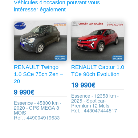
Véhicules d'occasion pouvant vous
intéresser également
RENAULT Twingo
RENAULT Captur 1.0
1.0 SCe 75ch Zen –
TCe 90ch Evolution
20
19 990
€
9 990
€
Essence - 12358 km -
2025 - Spoticar-
Essence - 45800 km -
Premium 12 Mois
2020 - CPS MEGA 8
Réf. : 443047444517
MOIS
Réf. : 449004919633