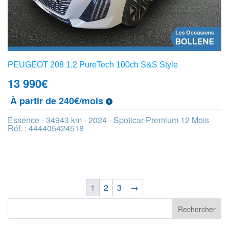
PEUGEOT 208 1.2 PureTech 100ch S&S Style
13 990
€
À partir de 240€/mois
Essence - 34943 km - 2024 - Spoticar-Premium 12 Mois
Réf. : 444405424518
1
2
3
→