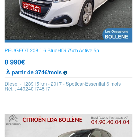
PEUGEOT 208 1.6 BlueHDi 75ch Active 5p
8 990
€
À partir de 374€/mois
Diesel - 123915 km - 2017 - Spoticar-Essential 6 mois
Réf. : 449240174517