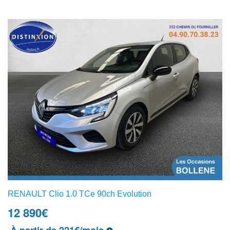
RENAULT Clio 1.0 TCe 90ch Evolution
12 890
€
À partir de 221€/mois