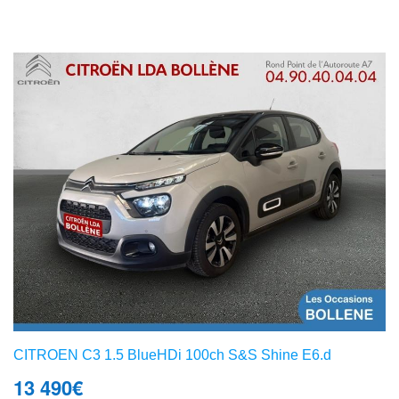
CITROEN C3 1.5 BlueHDi 100ch S&S Shine E6.d
13 490
€