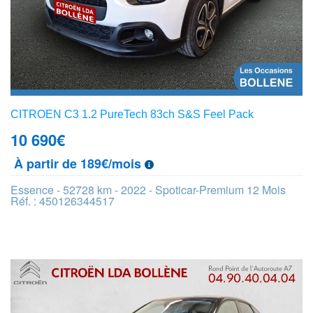
CITROEN C3 1.2 PureTech 83ch S&S Feel Pack
10 690
€
À partir de 189€/mois
Essence - 52728 km - 2022 - Spoticar-Premium 12 Mois
Réf. : 450126344517