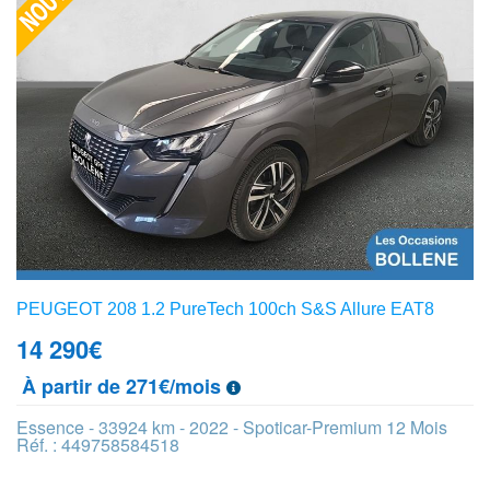
PEUGEOT 208 1.2 PureTech 100ch S&S Allure EAT8
14 290
€
À partir de 271€/mois
Essence - 33924 km - 2022 - Spoticar-Premium 12 Mois
Réf. : 449758584518