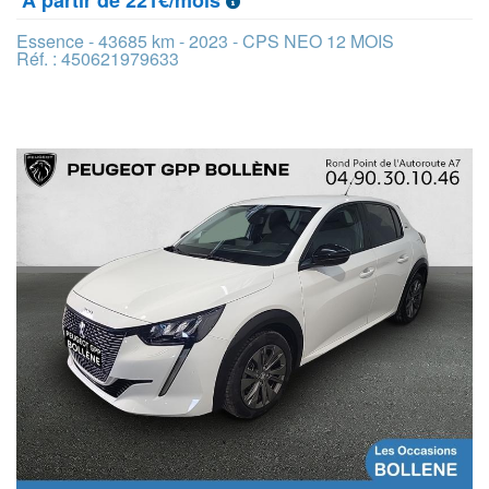
Essence - 43685 km - 2023 - CPS NEO 12 MOIS
Réf. : 450621979633