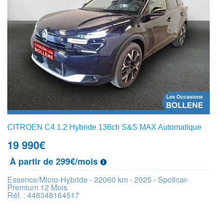
CITROEN C4 1.2 Hybride 136ch S&S MAX Automatique
19 990
€
À partir de 299€/mois
Essence/Micro-Hybride - 22060 km - 2025 - Spoticar-
Premium 12 Mois
Réf. : 448348164517