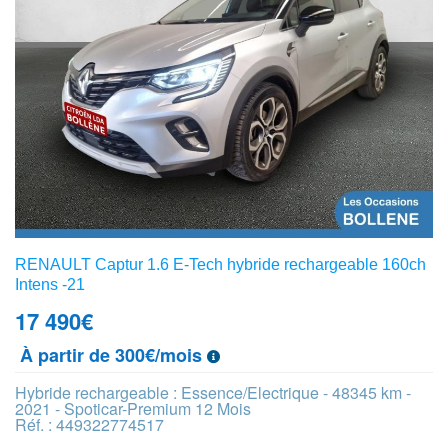
RENAULT Captur 1.6 E-Tech hybride rechargeable 160ch
Intens -21
17 490
€
À partir de 300€/mois
Hybride rechargeable : Essence/Electrique - 48345 km -
2021 - Spoticar-Premium 12 Mois
Réf. : 449322774517