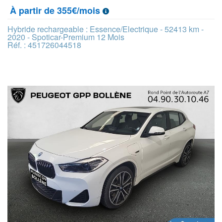
À partir de 355€/mois
Hybride rechargeable : Essence/Electrique - 52413 km -
2020 - Spoticar-Premium 12 Mois
Réf. : 451726044518