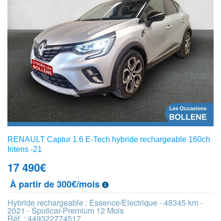
RENAULT Captur 1.6 E-Tech hybride rechargeable 160ch
Intens -21
17 490
€
À partir de 300€/mois
Hybride rechargeable : Essence/Electrique - 48345 km -
2021 - Spoticar-Premium 12 Mois
Réf. : 449322774517