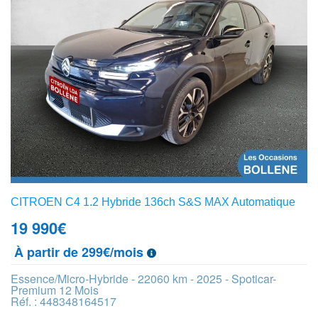
CITROEN C4 1.2 Hybride 136ch S&S MAX Automatique
19 990
€
À partir de 299€/mois
Essence/Micro-Hybride - 22060 km - 2025 - Spoticar-
Premium 12 Mois
Réf. : 448348164517