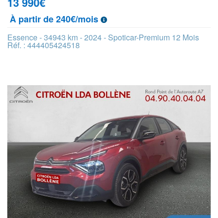
13 990
€
À partir de 240€/mois
Essence - 34943 km - 2024 - Spoticar-Premium 12 Mois
Réf. : 444405424518