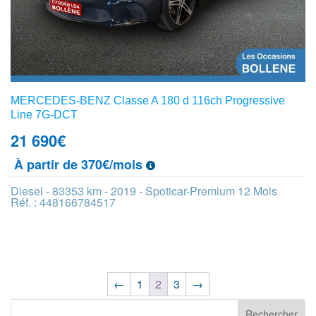
MERCEDES-BENZ Classe A 180 d 116ch Progressive
Line 7G-DCT
21 690
€
À partir de 370€/mois
Diesel - 83353 km - 2019 - Spoticar-Premium 12 Mois
Réf. : 448166784517
←
1
2
3
→