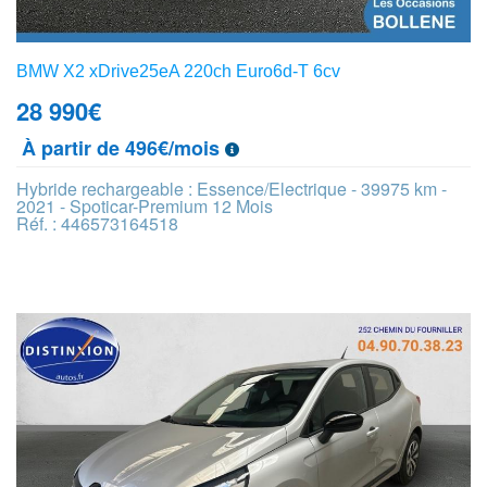
BMW X2 xDrive25eA 220ch Euro6d-T 6cv
28 990
€
À partir de 496€/mois
Hybride rechargeable : Essence/Electrique - 39975 km -
2021 - Spoticar-Premium 12 Mois
Réf. : 446573164518