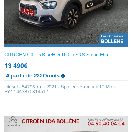
CITROEN C3 1.5 BlueHDi 100ch S&S Shine E6.d
13 490
€
À partir de 232€/mois
Diesel - 54796 km - 2021 - Spoticar-Premium 12 Mois
Réf. : 443870814517