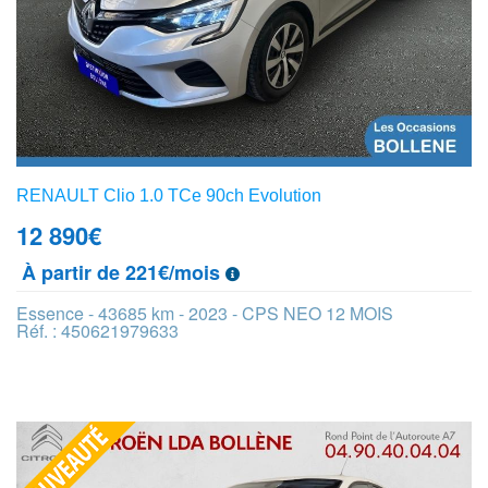
RENAULT Clio 1.0 TCe 90ch Evolution
12 890
€
À partir de 221€/mois
Essence - 43685 km - 2023 - CPS NEO 12 MOIS
Réf. : 450621979633