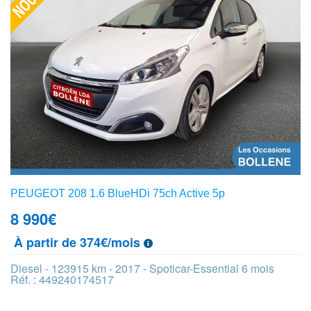
PEUGEOT 208 1.6 BlueHDi 75ch Active 5p
8 990
€
À partir de 374€/mois
Diesel - 123915 km - 2017 - Spoticar-Essential 6 mois
Réf. : 449240174517