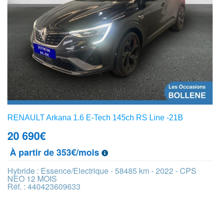
RENAULT Arkana 1.6 E-Tech 145ch RS Line -21B
20 690
€
À partir de 353€/mois
Hybride : Essence/Electrique - 58485 km - 2022 - CPS
NEO 12 MOIS
Réf. : 440423609633