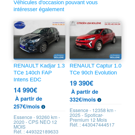
Véhicules d'occasion pouvant vous
intéresser également
RENAULT Kadjar 1.3
RENAULT Captur 1.0
TCe 140ch FAP
TCe 90ch Evolution
Intens EDC
19 390
€
14 990
€
À partir de
À partir de
332€/mois
257€/mois
Essence - 12358 km -
2025 - Spoticar-
Essence - 93260 km -
Premium 12 Mois
2020 - CPS NEO 12
Réf. : 443047444517
MOIS
Réf. : 449322189633