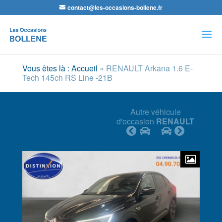
contact@les-occasions-bollene.fr
Recherche
de
produits
Vous êtes là : Accueil
»
RENAULT Arkana 1.6 E-
Tech 145ch RS Line -21B
Autre véhicule
d'occasion
RENAULT