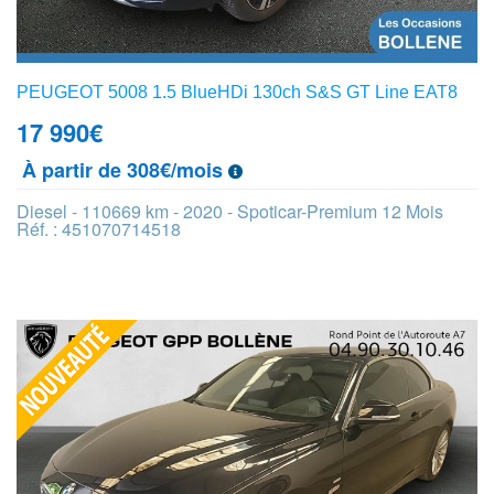
PEUGEOT 5008 1.5 BlueHDi 130ch S&S GT Line EAT8
17 990
€
À partir de 308€/mois
Diesel - 110669 km - 2020 - Spoticar-Premium 12 Mois
Réf. : 451070714518