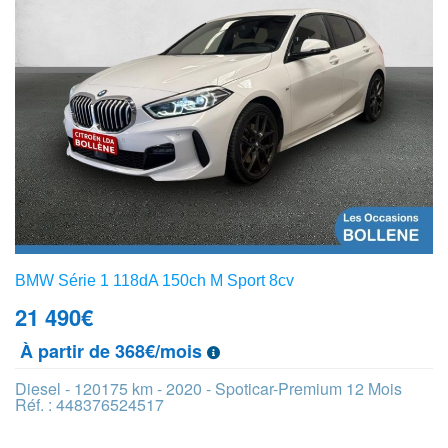
BMW Série 1 118dA 150ch M Sport 8cv
21 490
€
À partir de 368€/mois
Diesel - 120175 km - 2020 - Spoticar-Premium 12 Mois
Réf. : 448376524517