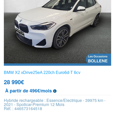
BMW X2 xDrive25eA 220ch Euro6d-T 6cv
28 990
€
À partir de 496€/mois
Hybride rechargeable : Essence/Electrique - 39975 km -
2021 - Spoticar-Premium 12 Mois
Réf. : 446573164518