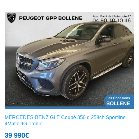
MERCEDES-BENZ GLE Coupé 350 d 258ch Sportline
4Matic 9G-Tronic
39 990
€