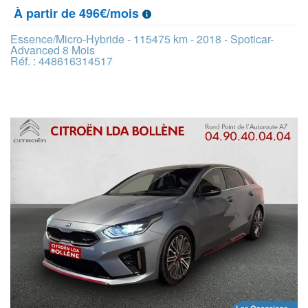
À partir de 496€/mois
Essence/Micro-Hybride - 115475 km - 2018 - Spoticar-
Advanced 8 Mois
Réf. : 448616314517