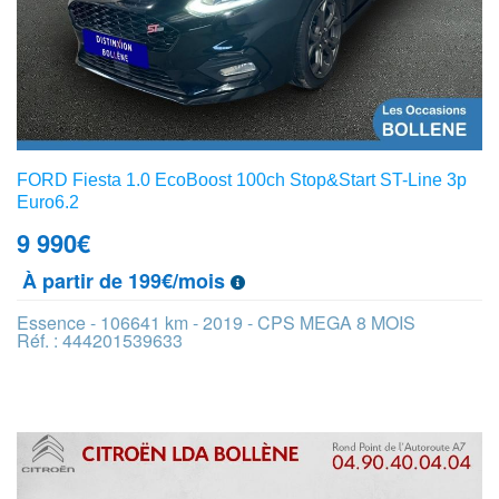
FORD Fiesta 1.0 EcoBoost 100ch Stop&Start ST-Line 3p
Euro6.2
9 990
€
À partir de 199€/mois
Essence - 106641 km - 2019 - CPS MEGA 8 MOIS
Réf. : 444201539633