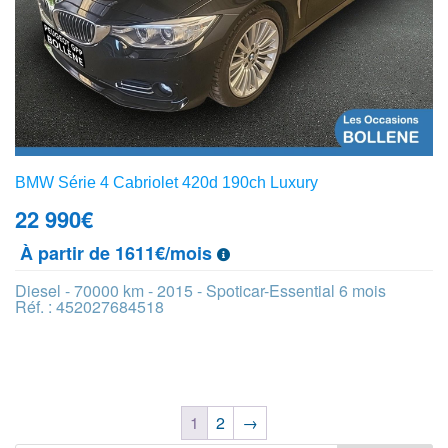
BMW Série 4 Cabriolet 420d 190ch Luxury
22 990
€
À partir de 1611€/mois
Diesel - 70000 km - 2015 - Spoticar-Essential 6 mois
Réf. : 452027684518
1
2
→