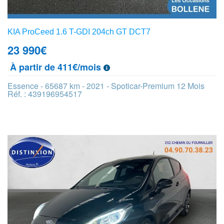
KIA ProCeed 1.6 T-GDI 204ch GT DCT7
23 990
€
À partir de 411€/mois
Essence - 65687 km - 2021 - Spoticar-Premium 12 Mois
Réf. : 439196954517