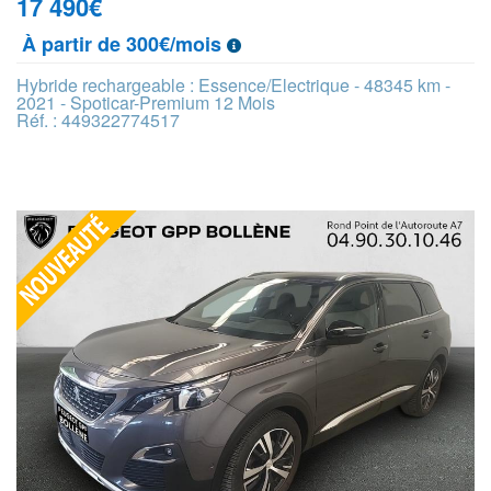
17 490
€
À partir de 300€/mois
Hybride rechargeable : Essence/Electrique - 48345 km -
2021 - Spoticar-Premium 12 Mois
Réf. : 449322774517