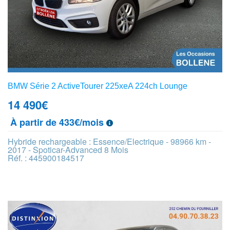
BMW Série 2 ActiveTourer 225xeA 224ch Lounge
14 490
€
À partir de 433€/mois
Hybride rechargeable : Essence/Electrique - 98966 km -
2017 - Spoticar-Advanced 8 Mois
Réf. : 445900184517