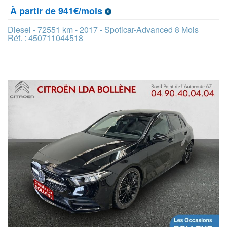
À partir de 941€/mois
Diesel - 72551 km - 2017 - Spoticar-Advanced 8 Mois
Réf. : 450711044518