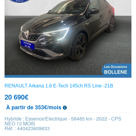
RENAULT Arkana 1.6 E-Tech 145ch RS Line -21B
20 690
€
À partir de 353€/mois
Hybride : Essence/Electrique - 58485 km - 2022 - CPS
NEO 12 MOIS
Réf. : 440423609633