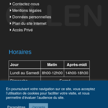
Contactez-nous
Mentions légales
Données personnelles
Plan du site Internet
Accès Privé
Horaires
Jour
Matin
Après-midi
Lundi au Samedi
8h00-12h00
14h00-18h30
Dimanche
Fermé
En poursuivant votre navigation sur ce site, vous acceptez
l’utilisation de cookies pour faciliter votre visite, et nous
permettre d’évaluer l’audience du site.
Paramètres
© Copyright 2022
GGP Peugeot Bollène, LDA Citroën Bollène, VSP
J'accepte