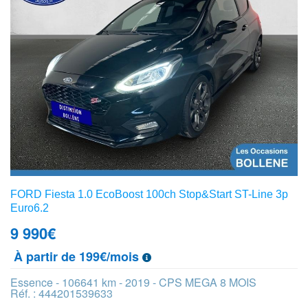
FORD Fiesta 1.0 EcoBoost 100ch Stop&Start ST-Line 3p
Euro6.2
9 990
€
À partir de 199€/mois
Essence - 106641 km - 2019 - CPS MEGA 8 MOIS
Réf. : 444201539633