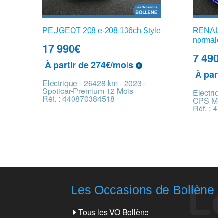
PEUGEOT 208 e-208 136ch Style
RENAUL
normal
17 990
€
7 49
À partir de 274€/mois
À par
Electrique - 26428 km - 2023 -
Spoticar-Premium 12 Mois
Electri
Réf. : 440870384518
CPS M
Réf. :
Les Occasions de Bollène
Tous les VO Bollène