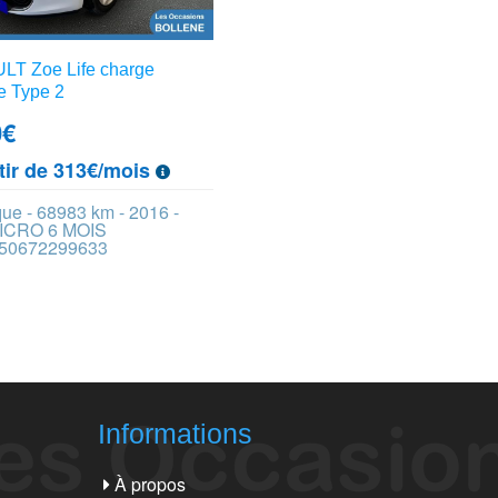
T Zoe Life charge
e Type 2
0
€
tir de 313€/mois
que - 68983 km - 2016 -
ICRO 6 MOIS
 450672299633
Informations
À propos