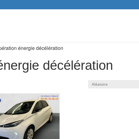
Recher
de
produit
pération énergie décélération
énergie décélération