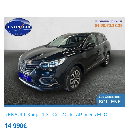
RENAULT Kadjar 1.3 TCe 140ch FAP Intens EDC
14 990
€