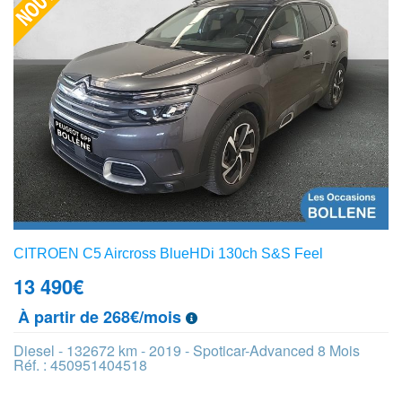
CITROEN C5 Aircross BlueHDi 130ch S&S Feel
13 490
€
À partir de 268€/mois
Diesel - 132672 km - 2019 - Spoticar-Advanced 8 Mois
Réf. : 450951404518