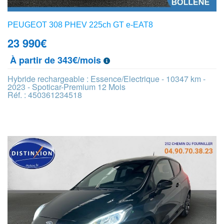
PEUGEOT 308 PHEV 225ch GT e-EAT8
23 990
€
À partir de 343€/mois
Hybride rechargeable : Essence/Electrique - 10347 km -
2023 - Spoticar-Premium 12 Mois
Réf. : 450361234518