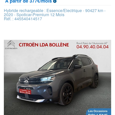
À partir de 377€/mois
Hybride rechargeable : Essence/Electrique - 90427 km -
2020 - Spoticar-Premium 12 Mois
Réf. : 445540414517