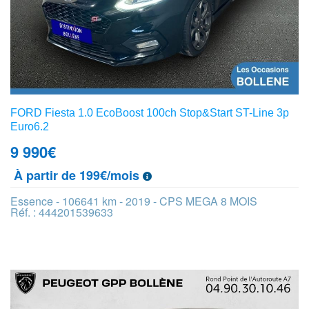
FORD Fiesta 1.0 EcoBoost 100ch Stop&Start ST-Line 3p
Euro6.2
9 990
€
À partir de 199€/mois
Essence - 106641 km - 2019 - CPS MEGA 8 MOIS
Réf. : 444201539633