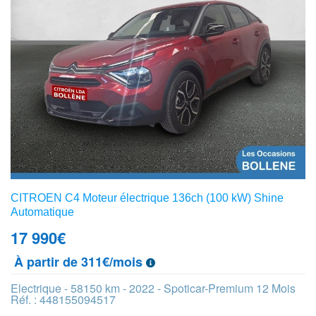
CITROEN C4 Moteur électrique 136ch (100 kW) Shine
Automatique
17 990
€
À partir de 311€/mois
Electrique - 58150 km - 2022 - Spoticar-Premium 12 Mois
Réf. : 448155094517