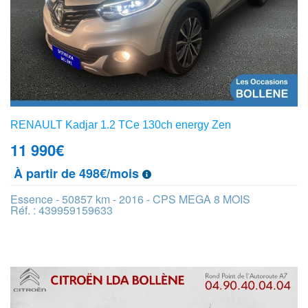
RENAULT Kadjar 1.2 TCe 130ch energy Zen
11 990
€
À partir de 498€/mois
Essence - 50857 km - 2016 - CPS MEGA 8 MOIS
Réf. : 439959159633