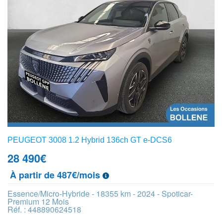
PEUGEOT 3008 1.2 Hybrid 136ch GT e-DCS6
28 490
€
À partir de 487€/mois
Essence/Micro-Hybride - 18355 km - 2024 - Spoticar-
Premium 12 Mois
Réf. : 448890624518