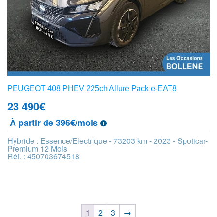
PEUGEOT 408 PHEV 225ch Allure Pack e-EAT8
23 490
€
À partir de 396€/mois
Hybride : Essence/Electrique - 73203 km - 2023 - Spoticar-
Premium 12 Mois
Réf. : 450703674518
1
2
3
→