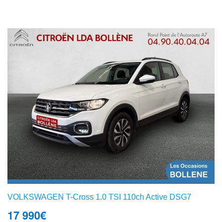
VOLKSWAGEN T-Cross 1.0 TSI 110ch Active DSG7
17 990
€