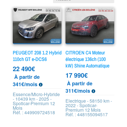
PEUGEOT 208 1.2 Hybrid
CITROEN C4 Moteur
110ch GT e-DCS6
électrique 136ch (100
kW) Shine Automatique
22 490
€
17 990
€
À partir de
À partir de
341€/mois
311€/mois
Essence/Micro-Hybride
- 10439 km - 2025 -
Electrique - 58150 km -
Spoticar-Premium 12
2022 - Spoticar-
Mois
Premium 12 Mois
Réf. : 449909724518
Réf. : 448155094517