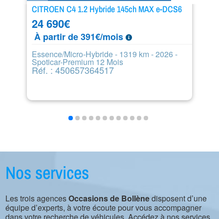
CITROEN C4 1.2 Hybride 145ch MAX e-DCS6
PE
24 690
€
2
À partir de 391€/mois
À
Essence/Micro-Hybride - 1319 km - 2026 -
Es
Spoticar-Premium 12 Mois
S
Réf. : 450657364517
R
Nos services
Les trois agences
Occasions de Bollène
disposent d’une
équipe d’experts, à votre écoute pour vous accompagner
dans votre recherche de véhicules. Accédez à nos services.