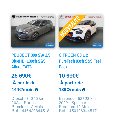
PEUGEOT 308 SW 1.5
CITROEN C3 1.2
BlueHDi 130ch S&S
PureTech 83ch S&S Feel
Allure EAT8
Pack
25 690
€
10 690
€
À partir de
À partir de
444€/mois
189€/mois
Diesel - 31845 km -
Essence - 52728 km -
2024 - Spoticar-
2022 - Spoticar-
Premium 12 Mois
Premium 12 Mois
Réf. : 446429844518
Réf. : 450126344517