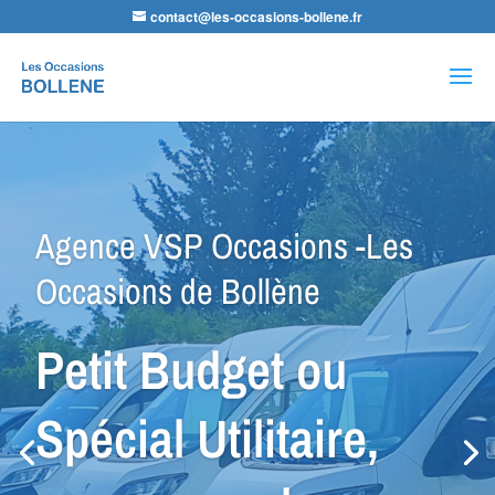
contact@les-occasions-bollene.fr
Recherche
de
produits
Agence LDA Citroën -Les
Occasions de Bollène
Nos équipes
sauront vous