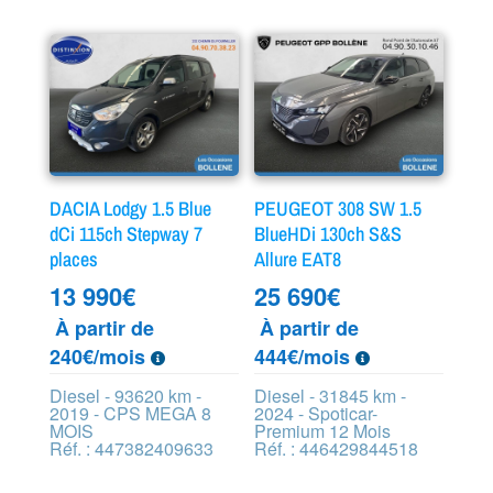
DACIA Lodgy 1.5 Blue
PEUGEOT 308 SW 1.5
dCi 115ch Stepway 7
BlueHDi 130ch S&S
places
Allure EAT8
13 990
€
25 690
€
À partir de
À partir de
240€/mois
444€/mois
Diesel - 93620 km -
Diesel - 31845 km -
2019 - CPS MEGA 8
2024 - Spoticar-
MOIS
Premium 12 Mois
Réf. : 447382409633
Réf. : 446429844518