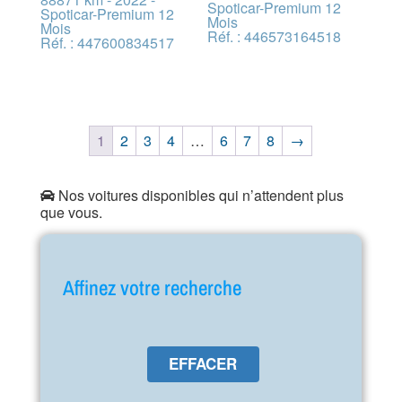
Spoticar-Premium 12
Spoticar-Premium 12
Mois
Mois
Réf. : 446573164518
Réf. : 447600834517
1
2
3
4
…
6
7
8
→
Nos voitures disponibles qui n’attendent plus
que vous.
Affinez votre recherche
EFFACER