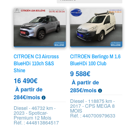
CITROEN C3 Aircross
CITROEN Berlingo M 1.6
BlueHDi 110ch S&S
BlueHDi 100 Club
Shine
9 588
€
16 490
€
À partir de
À partir de
285€/mois
284€/mois
Diesel - 118875 km -
2017 - CPS MEGA 8
Diesel - 46732 km -
MOIS
2023 - Spoticar-
Réf. : 440700979633
Premium 12 Mois
Réf. : 444813864517