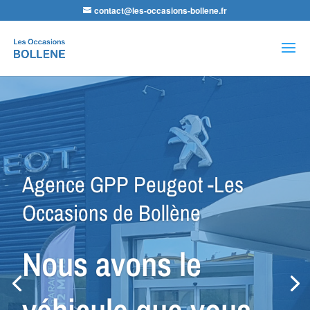
contact@les-occasions-bollene.fr
Recherche
de
produits
Agence VSP Occasions -Les
Occasions de Bollène
Petit Budget ou
Spécial Utilitaire,