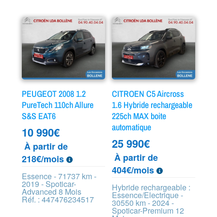
PEUGEOT 2008 1.2
CITROEN C5 Aircross
PureTech 110ch Allure
1.6 Hybride rechargeable
S&S EAT6
225ch MAX boite
automatique
10 990
€
25 990
€
À partir de
À partir de
218€/mois
404€/mois
Essence - 71737 km -
2019 - Spoticar-
Hybride rechargeable :
Advanced 8 Mois
Essence/Electrique -
Réf. : 447476234517
30550 km - 2024 -
Spoticar-Premium 12