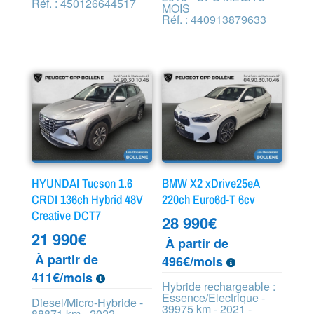
Réf. : 450126644517
MOIS
Réf. : 440913879633
HYUNDAI Tucson 1.6
BMW X2 xDrive25eA
CRDI 136ch Hybrid 48V
220ch Euro6d-T 6cv
Creative DCT7
28 990
€
21 990
€
À partir de
À partir de
496€/mois
411€/mois
Hybride rechargeable :
Essence/Electrique -
Diesel/Micro-Hybride -
39975 km - 2021 -
88871 km - 2022 -