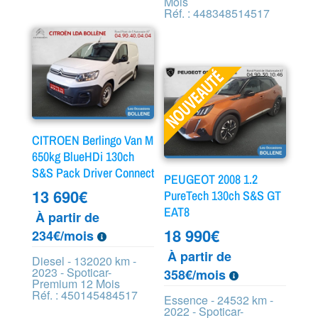
Mois
Réf. : 448348514517
CITROEN Berlingo Van M
650kg BlueHDi 130ch
S&S Pack Driver Connect
PEUGEOT 2008 1.2
13 690
€
PureTech 130ch S&S GT
EAT8
À partir de
18 990
€
234€/mois
À partir de
Diesel - 132020 km -
2023 - Spoticar-
358€/mois
Premium 12 Mois
Réf. : 450145484517
Essence - 24532 km -
2022 - Spoticar-