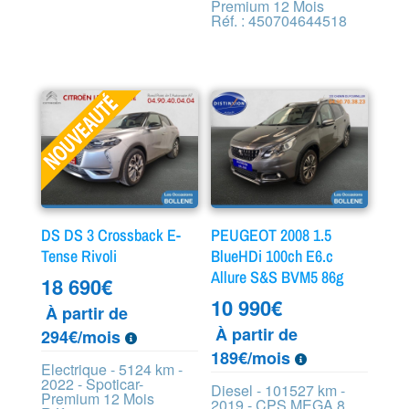
Premium 12 Mois
Réf. : 450704644518
DS DS 3 Crossback E-
PEUGEOT 2008 1.5
Tense Rivoli
BlueHDi 100ch E6.c
Allure S&S BVM5 86g
18 690
€
10 990
€
À partir de
À partir de
294€/mois
189€/mois
Electrique - 5124 km -
2022 - Spoticar-
Diesel - 101527 km -
Premium 12 Mois
2019 - CPS MEGA 8