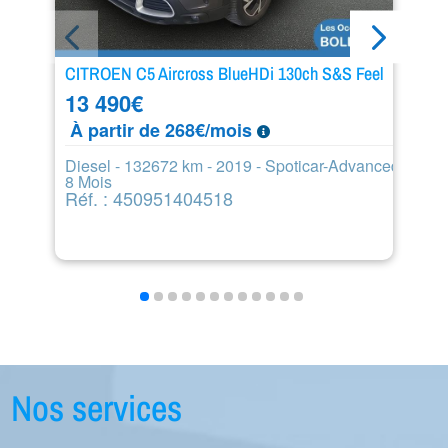
CITROEN C5 Aircross BlueHDi 130ch S&S Feel
PE
13 490
€
8
À partir de 268€/mois
À
Diesel - 132672 km - 2019 - Spoticar-Advanced
Di
8 Mois
6
Réf. : 450951404518
R
Nos services