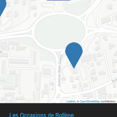
Leaflet
, ©
OpenStreetMap
contributors
Les Occasions de Bollène