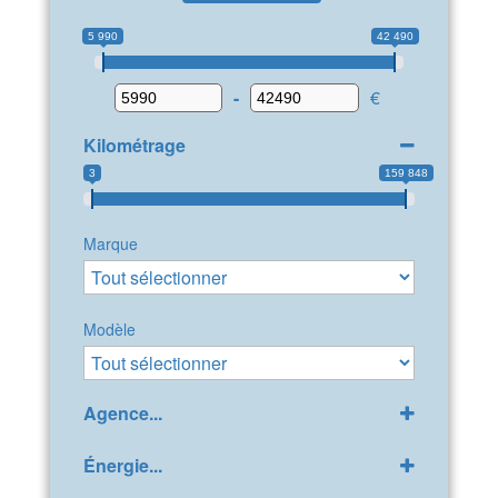
5 990
42 490
-
€
Kilométrage
3
159 848
Marque
Modèle
Agence...
GPP Peugeot Bollène
(32)
Énergie...
LDA Citroën Bollène
(42)