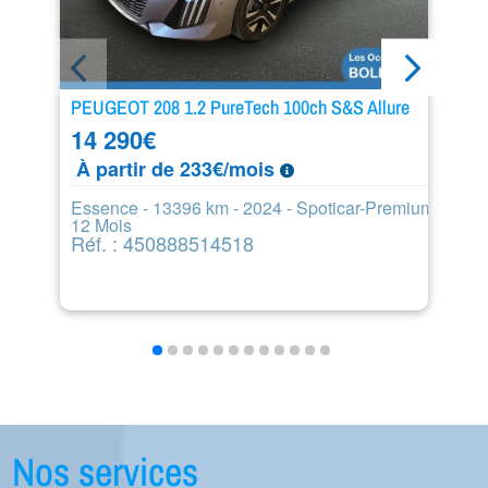
PEUGEOT 208 1.2 PureTech 100ch S&S Allure
P
14 290
€
2
À partir de 233€/mois
À
Essence - 13396 km - 2024 - Spoticar-Premium
Es
12 Mois
S
Réf. : 450888514518
R
Nos services