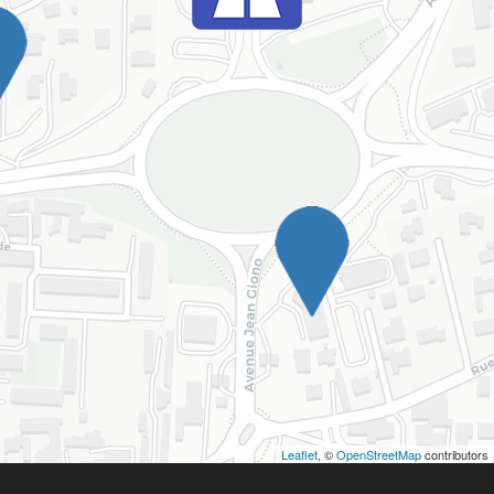
Leaflet
, ©
OpenStreetMap
contributors