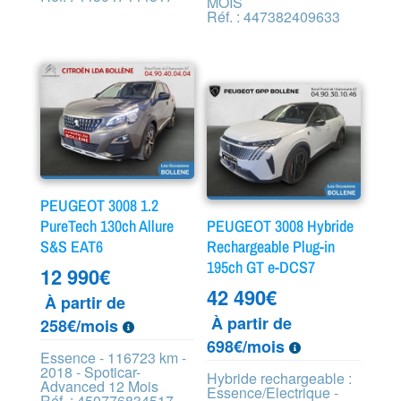
MOIS
Réf. : 447382409633
PEUGEOT 3008 1.2
PureTech 130ch Allure
PEUGEOT 3008 Hybride
S&S EAT6
Rechargeable Plug-in
195ch GT e-DCS7
12 990
€
42 490
€
À partir de
À partir de
258€/mois
698€/mois
Essence - 116723 km -
2018 - Spoticar-
Hybride rechargeable :
Advanced 12 Mois
Essence/Electrique -
Réf. : 450776834517