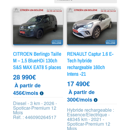
CITROEN Berlingo Taille
RENAULT Captur 1.6 E-
M – 1.5 BlueHDi 130ch
Tech hybride
S&S MAX EAT8 5 places
rechargeable 160ch
Intens -21
28 990
€
17 490
€
À partir de
À partir de
456€/mois
300€/mois
Diesel - 3 km - 2026 -
Spoticar-Premium 12
Hybride rechargeable :
Mois
Essence/Electrique -
Réf. : 446090264517
48345 km - 2021 -
Spoticar-Premium 12
Mois