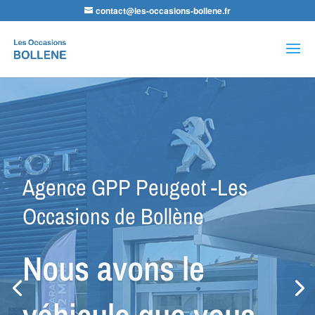
contact@les-occasions-bollene.fr
Recherche
de
produits
Agence VSP Occasions -Les
Occasions de Bollène
Petit Budget ou
Spécial Utilitaire,