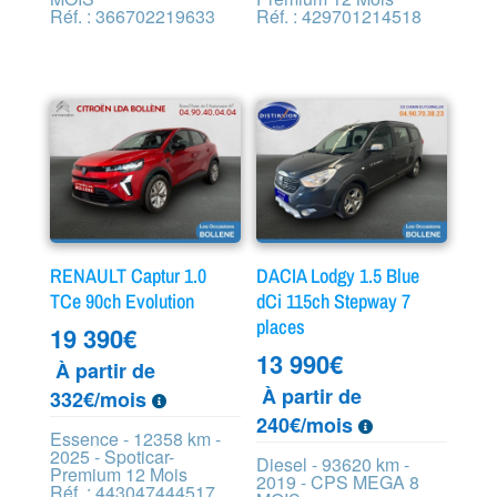
Réf. : 366702219633
Réf. : 429701214518
RENAULT Captur 1.0
DACIA Lodgy 1.5 Blue
TCe 90ch Evolution
dCi 115ch Stepway 7
places
19 390
€
13 990
€
À partir de
À partir de
332€/mois
240€/mois
Essence - 12358 km -
2025 - Spoticar-
Diesel - 93620 km -
Premium 12 Mois
2019 - CPS MEGA 8
Réf. : 443047444517