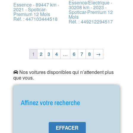
Essence/Electrique -
Essence - 89447 km -
30208 km - 2023 -
2021 - Spoticar-
Spoticar-Premium 12
Premium 12 Mois
Mois
Réf. : 447103444518
Réf. : 449212294517
1
2
3
4
…
6
7
8
→
Nos voitures disponibles qui n’attendent plus
que vous.
Affinez votre recherche
EFFACER