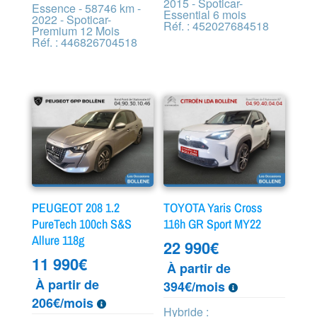
2015 - Spoticar-
Essence - 58746 km -
Essential 6 mois
2022 - Spoticar-
Réf. : 452027684518
Premium 12 Mois
Réf. : 446826704518
PEUGEOT 208 1.2
TOYOTA Yaris Cross
PureTech 100ch S&S
116h GR Sport MY22
Allure 118g
22 990
€
11 990
€
À partir de
À partir de
394€/mois
206€/mois
Hybride :