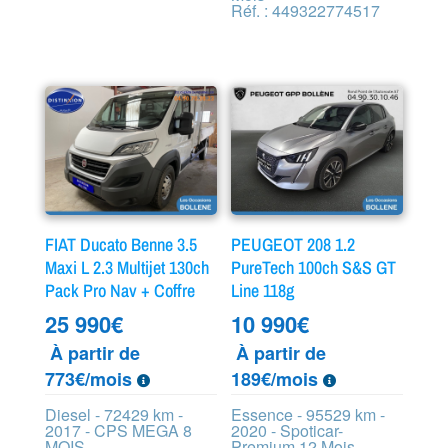
Réf. : 449322774517
FIAT Ducato Benne 3.5
PEUGEOT 208 1.2
Maxi L 2.3 Multijet 130ch
PureTech 100ch S&S GT
Pack Pro Nav + Coffre
Line 118g
25 990
€
10 990
€
À partir de
À partir de
773€/mois
189€/mois
Diesel - 72429 km -
Essence - 95529 km -
2017 - CPS MEGA 8
2020 - Spoticar-
MOIS
Premium 12 Mois