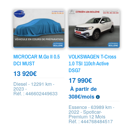
MICROCAR M.Go II 0.5
VOLKSWAGEN T-Cross
DCI MUST
1.0 TSI 110ch Active
DSG7
13 920
€
17 990
€
Diesel - 12291 km -
À partir de
2023 -
Réf. : 446602449633
308€/mois
Essence - 63989 km -
2022 - Spoticar-
Premium 12 Mois
Réf. : 444768484517