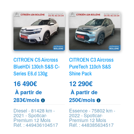
CITROEN C5 Aircross
CITROEN C3 Aircross
BlueHDi 130ch S&S C-
PureTech 110ch S&S
Series E6.d 130g
Shine Pack
16 490
€
12 290
€
À partir de
À partir de
283€/mois
250€/mois
Diesel - 81428 km -
Essence - 75802 km -
2021 - Spoticar-
2022 - Spoticar-
Premium 12 Mois
Premium 12 Mois
Réf. : 449436104517
Réf. : 448385634517