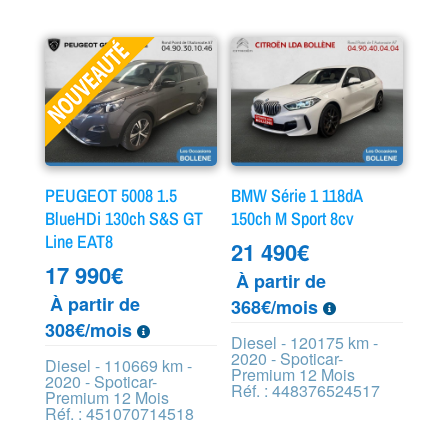
PEUGEOT 5008 1.5
BMW Série 1 118dA
BlueHDi 130ch S&S GT
150ch M Sport 8cv
Line EAT8
21 490
€
17 990
€
À partir de
À partir de
368€/mois
308€/mois
Diesel - 120175 km -
2020 - Spoticar-
Diesel - 110669 km -
Premium 12 Mois
2020 - Spoticar-
Réf. : 448376524517
Premium 12 Mois
Réf. : 451070714518