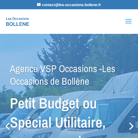
contact@les-occasions-bollene.fr
Recherche
de
produits
Agence LDA Citroën -Les
Occasions de Bollène
Nos équipes
sauront vous
conseiller dans la