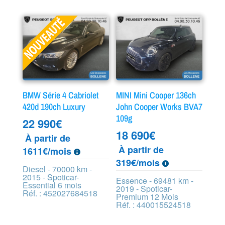
BMW Série 4 Cabriolet
MINI Mini Cooper 136ch
420d 190ch Luxury
John Cooper Works BVA7
109g
22 990
€
18 690
€
À partir de
À partir de
1611€/mois
319€/mois
Diesel - 70000 km -
2015 - Spoticar-
Essence - 69481 km -
Essential 6 mois
2019 - Spoticar-
Réf. : 452027684518
Premium 12 Mois
Réf. : 440015524518