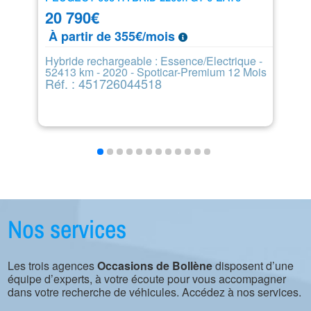
20 790
€
1
À partir de 355€/mois
D
R
Hybride rechargeable : Essence/Electrique -
52413 km - 2020 - Spoticar-Premium 12 Mois
Réf. : 451726044518
Nos services
Les trois agences
Occasions de Bollène
disposent d’une
équipe d’experts, à votre écoute pour vous accompagner
dans votre recherche de véhicules. Accédez à nos services.