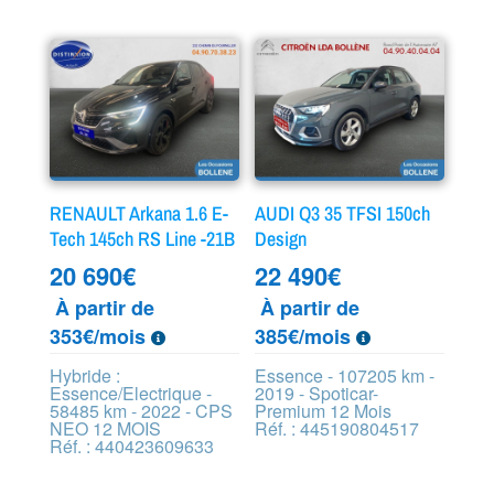
RENAULT Arkana 1.6 E-
AUDI Q3 35 TFSI 150ch
Tech 145ch RS Line -21B
Design
20 690
€
22 490
€
À partir de
À partir de
353€/mois
385€/mois
Hybride :
Essence - 107205 km -
Essence/Electrique -
2019 - Spoticar-
58485 km - 2022 - CPS
Premium 12 Mois
NEO 12 MOIS
Réf. : 445190804517
Réf. : 440423609633