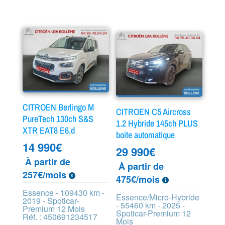
CITROEN Berlingo M
CITROEN C5 Aircross
PureTech 130ch S&S
1.2 Hybride 145ch PLUS
XTR EAT8 E6.d
boite automatique
14 990
€
29 990
€
À partir de
À partir de
257€/mois
475€/mois
Essence - 109430 km -
Essence/Micro-Hybride
2019 - Spoticar-
- 55460 km - 2025 -
Premium 12 Mois
Spoticar-Premium 12
Réf. : 450691234517
Mois