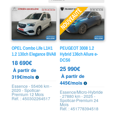
OPEL Combo Life L1H1
PEUGEOT 3008 1.2
1.2 130ch Elegance BVA8
Hybrid 136ch Allure e-
DCS6
18 690
€
25 990
€
À partir de
À partir de
319€/mois
445€/mois
Essence - 55406 km -
2020 - Spoticar-
Essence/Micro-Hybride
Premium 12 Mois
- 27880 km - 2025 -
Réf. : 450302264517
Spoticar-Premium 24
Mois
Réf. : 451778394518