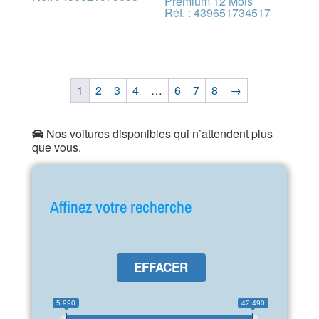
Premium 12 Mois
Réf. : 439651734517
1
2
3
4
…
6
7
8
→
Nos voitures disponibles qui n’attendent plus
que vous.
Affinez votre recherche
EFFACER
5 990
42 490