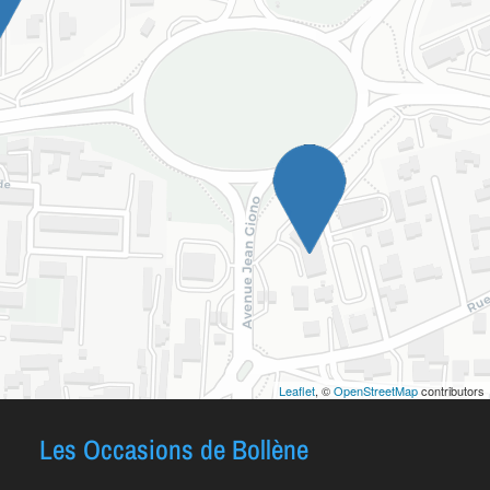
Leaflet
, ©
OpenStreetMap
contributors
Les Occasions de Bollène