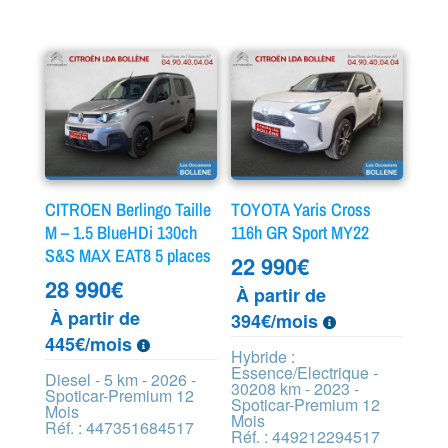
CITROEN Berlingo Taille
TOYOTA Yaris Cross
M – 1.5 BlueHDi 130ch
116h GR Sport MY22
S&S MAX EAT8 5 places
22 990
€
28 990
€
À partir de
À partir de
394€/mois
445€/mois
Hybride :
Essence/Electrique -
Diesel - 5 km - 2026 -
30208 km - 2023 -
Spoticar-Premium 12
Spoticar-Premium 12
Mois
Mois
Réf. : 447351684517
Réf. : 449212294517