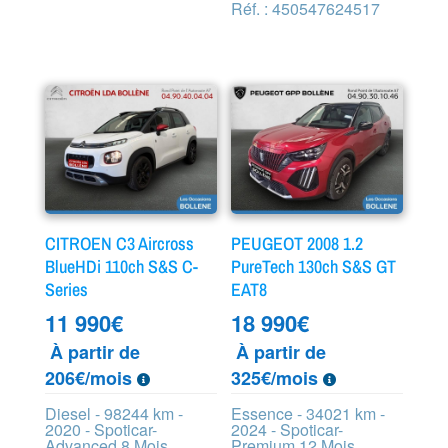
Réf. : 450547624517
CITROEN C3 Aircross
PEUGEOT 2008 1.2
BlueHDi 110ch S&S C-
PureTech 130ch S&S GT
Series
EAT8
11 990
€
18 990
€
À partir de
À partir de
206€/mois
325€/mois
Diesel - 98244 km -
Essence - 34021 km -
2020 - Spoticar-
2024 - Spoticar-
Advanced 8 Mois
Premium 12 Mois