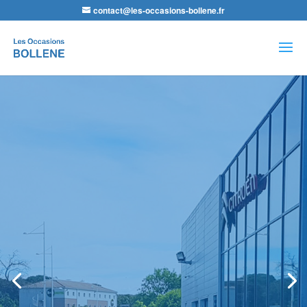
contact@les-occasions-bollene.fr
Recherche
de
produits
Agence LDA Citroën -Les
Occasions de Bollène
Nos équipes
sauront vous
conseiller dans la