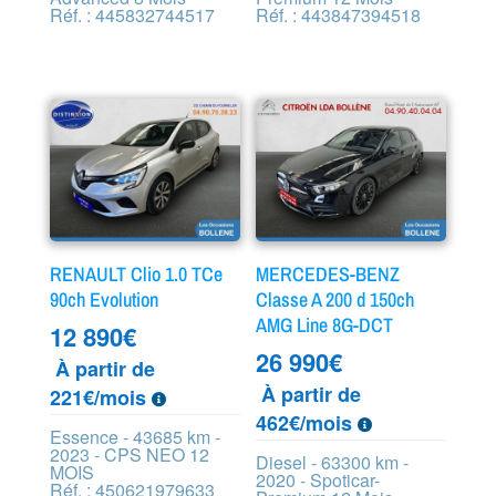
Réf. : 445832744517
Réf. : 443847394518
RENAULT Clio 1.0 TCe
MERCEDES-BENZ
90ch Evolution
Classe A 200 d 150ch
AMG Line 8G-DCT
12 890
€
26 990
€
À partir de
À partir de
221€/mois
462€/mois
Essence - 43685 km -
2023 - CPS NEO 12
Diesel - 63300 km -
MOIS
2020 - Spoticar-
Réf. : 450621979633