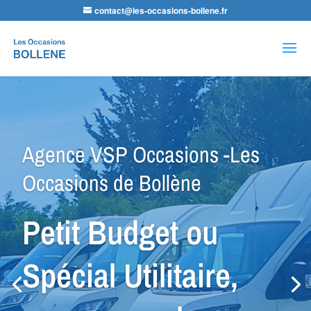
contact@les-occasions-bollene.fr
Recherche
de
produits
Agence LDA Citroën -Les
Occasions de Bollène
Nos équipes
sauront vous