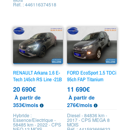
Réf. : 446116374518
RENAULT Arkana 1.6 E-
FORD EcoSport 1.5 TDCi
Tech 145ch RS Line -21B
95ch FAP Titanium
20 690
€
11 690
€
À partir de
À partir de
353€/mois
276€/mois
Hybride :
Diesel - 84836 km -
Essence/Electrique -
2017 - CPS MEGA 8
58485 km - 2022 - CPS
MOIS
NEO 12 MOIS
Réf. : 441593669633