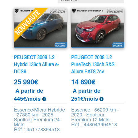
PEUGEOT 3008 1.2
PEUGEOT 2008 1.2
Hybrid 136ch Allure e-
PureTech 130ch S&S
DCS6
Allure EAT8 7cv
25 990
€
14 690
€
À partir de
À partir de
445€/mois
251€/mois
Essence/Micro-Hybride
Essence - 66209 km -
- 27880 km - 2025 -
2020 - Spoticar-
Spoticar-Premium 24
Premium 12 Mois
Mois
Réf. : 448043994518
Réf. : 451778394518