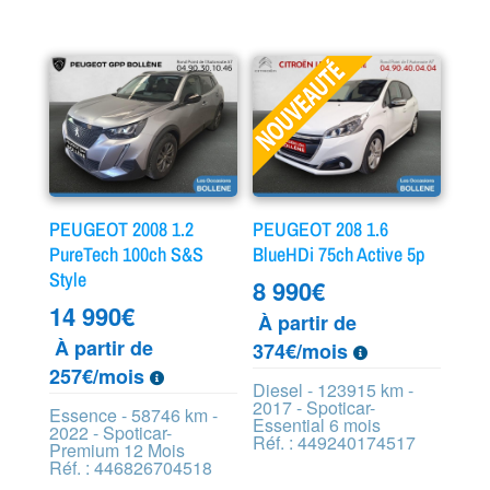
PEUGEOT 2008 1.2
PEUGEOT 208 1.6
PureTech 100ch S&S
BlueHDi 75ch Active 5p
Style
8 990
€
14 990
€
À partir de
À partir de
374€/mois
257€/mois
Diesel - 123915 km -
2017 - Spoticar-
Essence - 58746 km -
Essential 6 mois
2022 - Spoticar-
Réf. : 449240174517
Premium 12 Mois
Réf. : 446826704518