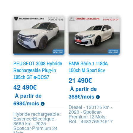
PEUGEOT 3008 Hybride
BMW Série 1 118dA
Rechargeable Plug-in
150ch M Sport 8cv
195ch GT e-DCS7
21 490
€
42 490
€
À partir de
À partir de
368€/mois
698€/mois
Diesel - 120175 km -
2020 - Spoticar-
Hybride rechargeable :
Premium 12 Mois
Essence/Electrique -
Réf. : 448376524517
8669 km - 2025 -
Spoticar-Premium 24
Mois