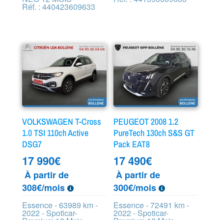
Réf. : 440423609633
VOLKSWAGEN T-Cross
PEUGEOT 2008 1.2
1.0 TSI 110ch Active
PureTech 130ch S&S GT
DSG7
Pack EAT8
17 990
€
17 490
€
À partir de
À partir de
308€/mois
300€/mois
Essence - 63989 km -
Essence - 72491 km -
2022 - Spoticar-
2022 - Spoticar-