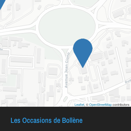
Leaflet
, ©
OpenStreetMap
contributors
Les Occasions de Bollène