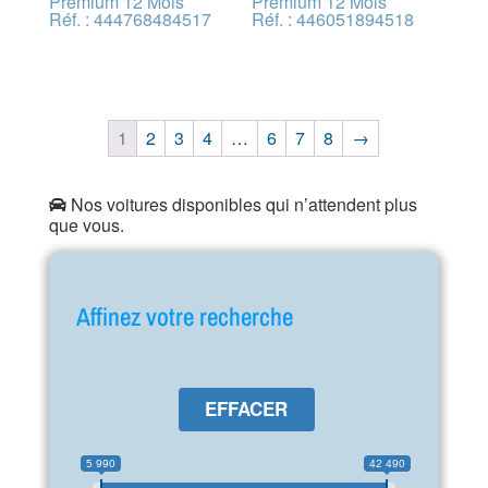
Premium 12 Mois
Premium 12 Mois
Réf. : 444768484517
Réf. : 446051894518
1
2
3
4
…
6
7
8
→
Nos voitures disponibles qui n’attendent plus
que vous.
Affinez votre recherche
EFFACER
5 990
42 490