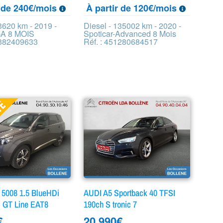
r de 240€/mois
À partir de 120€/mois
3620 km - 2019 -
Diesel - 135002 km - 2020 -
A 8 MOIS
Spoticar-Advanced 8 Mois
7382409633
Réf. : 451280684517
008 1.5 BlueHDi
AUDI A5 Sportback 40 TFSI
 GT Line EAT8
190ch S tronic 7
€
20 990
€