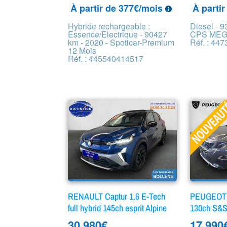
À partir de 377€/mois
À parti
Hybride rechargeable :
Diesel - 9
Essence/Electrique - 90427
CPS MEG
km - 2020 - Spoticar-Premium
Réf. : 44
12 Mois
Réf. : 445540414517
RENAULT Captur 1.6 E-Tech
PEUGEOT 5
full hybrid 145ch esprit Alpine
130ch S&S
30 980
€
17 990