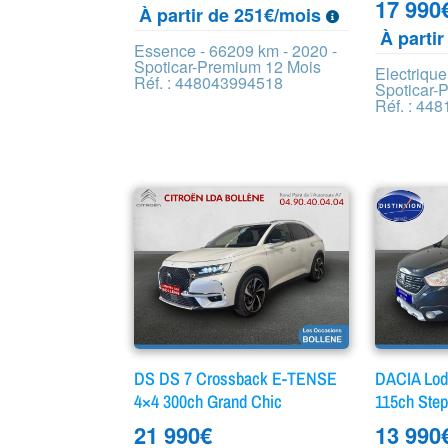
17 990
À partir de 251€/mois
À parti
Essence - 66209 km - 2020 -
Spoticar-Premium 12 Mois
Electrique
Réf. : 448043994518
Spoticar-
Réf. : 44
DS DS 7 Crossback E-TENSE
DACIA Lodg
4×4 300ch Grand Chic
115ch Step
21 990
€
13 990