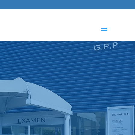
che
s