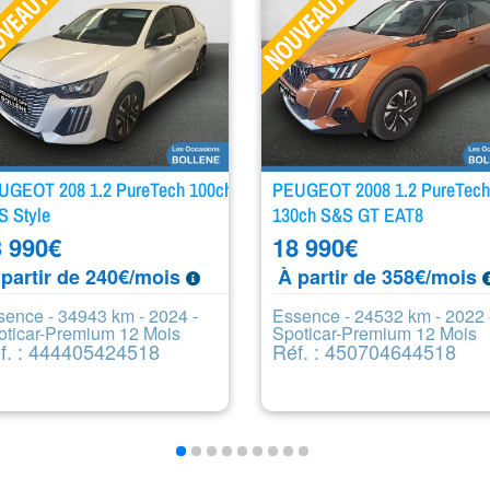
UGEOT 208 1.2 PureTech 100ch
PEUGEOT 2008 1.2 PureTech
S Style
130ch S&S GT EAT8
 990
€
18 990
€
partir de 240€/mois
À partir de 358€/mois
sence - 34943 km - 2024 -
Essence - 24532 km - 2022 
oticar-Premium 12 Mois
Spoticar-Premium 12 Mois
f. : 444405424518
Réf. : 450704644518