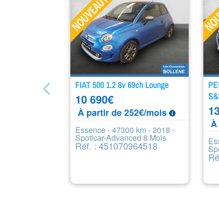
FIAT 500 1.2 8v 69ch Lounge
PE
S&
10 690
€
13
À partir de 252€/mois
À 
Essence - 47300 km - 2018 -
Spoticar-Advanced 8 Mois
Es
Réf. : 451070964518
Sp
Ré