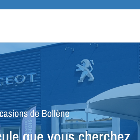
Recher
de
produit
sions de Bollène