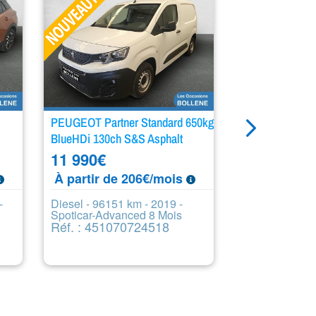
PEUGEOT Partner Standard 650kg
PEUGEOT 208 1
BlueHDi 130ch S&S Asphalt
Active 5p
11 990
€
8 990
€
À partir de 206€/mois
À partir de
-
Diesel - 96151 km - 2019 -
Diesel - 12391
Spoticar-Advanced 8 Mois
Spoticar-Essen
Réf. : 451070724518
Réf. : 4492