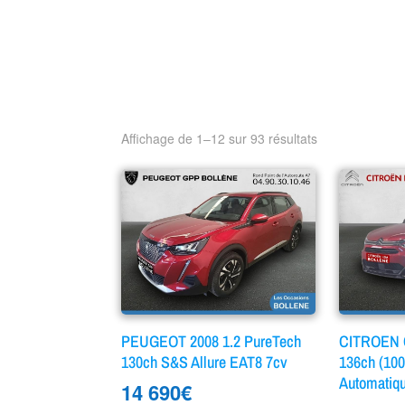
Affichage de 1–12 sur 93 résultats
PEUGEOT 2008 1.2 PureTech
CITROEN C
130ch S&S Allure EAT8 7cv
136ch (10
Automatiq
14 690
€