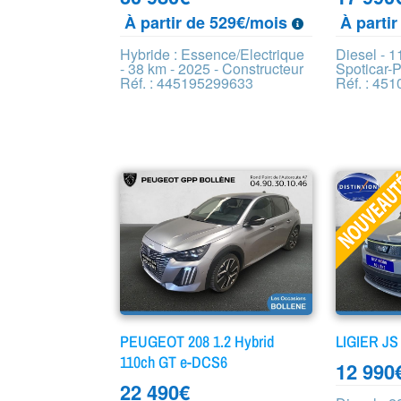
À partir de 529€/mois
À parti
Hybride : Essence/Electrique
Diesel - 1
- 38 km - 2025 - Constructeur
Spoticar-
Réf. : 445195299633
Réf. : 45
PEUGEOT 208 1.2 Hybrid
LIGIER JS
110ch GT e-DCS6
12 990
22 490
€