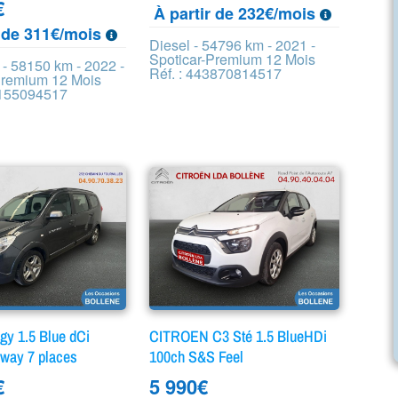
€
À partir de 232€/mois
r de 311€/mois
Diesel - 54796 km - 2021 -
Spoticar-Premium 12 Mois
 - 58150 km - 2022 -
Réf. : 443870814517
Premium 12 Mois
8155094517
y 1.5 Blue dCi
CITROEN C3 Sté 1.5 BlueHDi
way 7 places
100ch S&S Feel
€
5 990
€