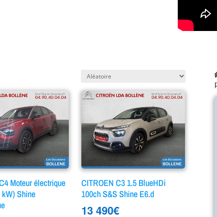
4 Moteur électrique
CITROEN C3 1.5 BlueHDi
0 kW) Shine
100ch S&S Shine E6.d
ue
13 490
€