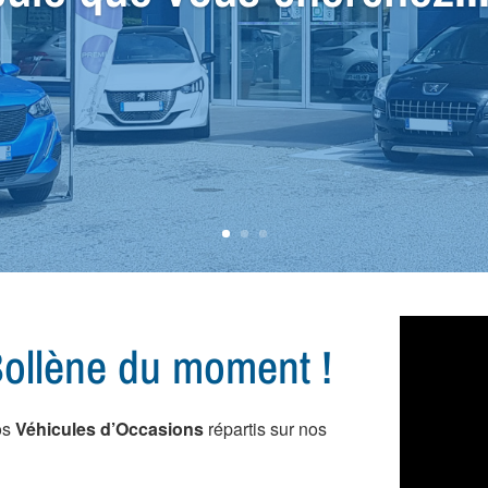
 vous conseiller dans l
ule...
ollène du moment !
os
Véhicules d’Occasions
répartis sur nos