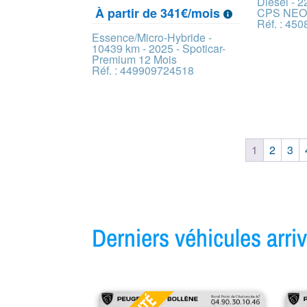
Diesel - 2
À partir de 341€/mois
CPS NEO
Réf. : 45
Essence/Micro-Hybride -
10439 km - 2025 - Spoticar-
Premium 12 Mois
Réf. : 449909724518
1
2
3
Derniers véhicules arr