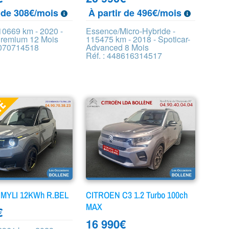
r de 308€/mois
À partir de 496€/mois
10669 km - 2020 -
Essence/Micro-Hybride -
Premium 12 Mois
115475 km - 2018 - Spoticar-
1070714518
Advanced 8 Mois
Réf. : 448616314517
 MYLI 12KWh R.BEL
CITROEN C3 1.2 Turbo 100ch
MAX
€
16 990
€