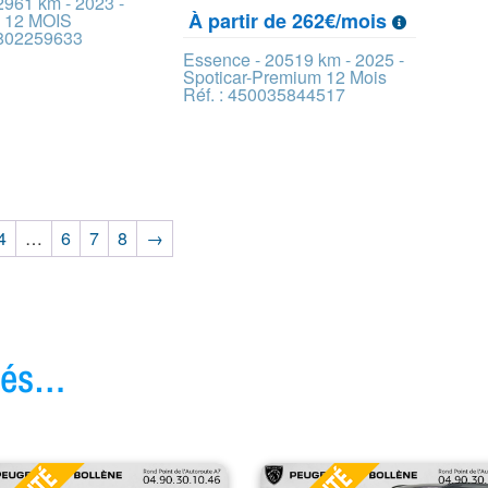
2961 km - 2023 -
À partir de 262€/mois
 12 MOIS
0802259633
Essence - 20519 km - 2025 -
Spoticar-Premium 12 Mois
Réf. : 450035844517
4
…
6
7
8
→
ivés…