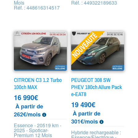
Mois
Réf. : 449322189633
Réf. : 448616314517
CITROEN C3 1.2 Turbo
PEUGEOT 308 SW
100ch MAX
PHEV 180ch Allure Pack
e-EAT8
16 990
€
19 490
€
À partir de
À partir de
262€/mois
301€/mois
Essence - 20519 km -
2025 - Spoticar-
Hybride rechargeable :
Premium 12 Mois
Essence/Electrique -