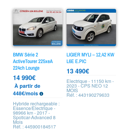
BMW Série 2
LIGIER MYLI – 12,42 KW
ActiveTourer 225xeA
L6E E.PIC
224ch Lounge
13 490
€
14 990
€
Electrique - 11150 km -
À partir de
2023 - CPS NEO 12
MOIS
448€/mois
Réf. : 443190279633
Hybride rechargeable :
Essence/Electrique -
98966 km - 2017 -
Spoticar-Advanced 8
Mois
Réf. : 445900184517