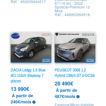
Réf. : 450035844517
57116 km - 2022 -
Spoticar-Premium 12
Mois
Réf. : 448953264518
DACIA Lodgy 1.5 Blue
PEUGEOT 3008 1.2
dCi 115ch Stepway 7
Hybrid 136ch GT e-DCS6
places
28 490
€
13 990
€
À partir de
À partir de
487€/mois
240€/mois
Essence/Micro-Hybride