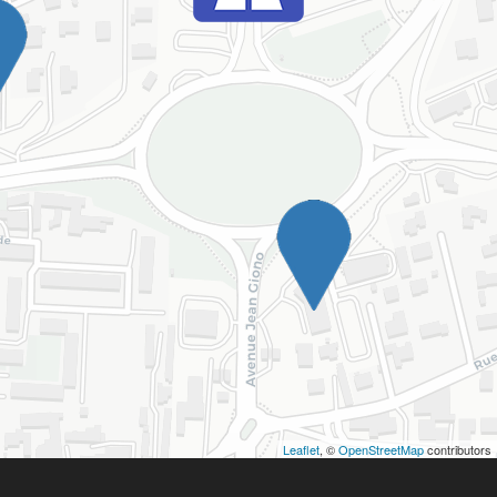
Leaflet
, ©
OpenStreetMap
contributors