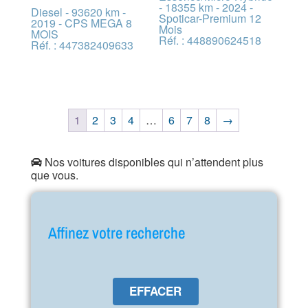
- 18355 km - 2024 -
Diesel - 93620 km -
Spoticar-Premium 12
2019 - CPS MEGA 8
Mois
MOIS
Réf. : 448890624518
Réf. : 447382409633
1
2
3
4
…
6
7
8
→
Nos voitures disponibles qui n’attendent plus
que vous.
Affinez votre recherche
EFFACER