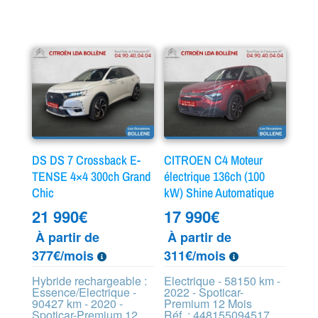
DS DS 7 Crossback E-
CITROEN C4 Moteur
TENSE 4×4 300ch Grand
électrique 136ch (100
Chic
kW) Shine Automatique
21 990
€
17 990
€
À partir de
À partir de
377€/mois
311€/mois
Hybride rechargeable :
Electrique - 58150 km -
Essence/Electrique -
2022 - Spoticar-
90427 km - 2020 -
Premium 12 Mois
Spoticar-Premium 12
Réf. : 448155094517