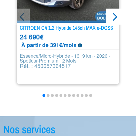
CITROEN C4 1.2 Hybride 145ch MAX e-DCS6
C
24 690
€
1
À partir de 391€/mois
À
Essence/Micro-Hybride - 1319 km - 2026 -
Es
Spoticar-Premium 12 Mois
1
Réf. : 450657364517
R
Nos services