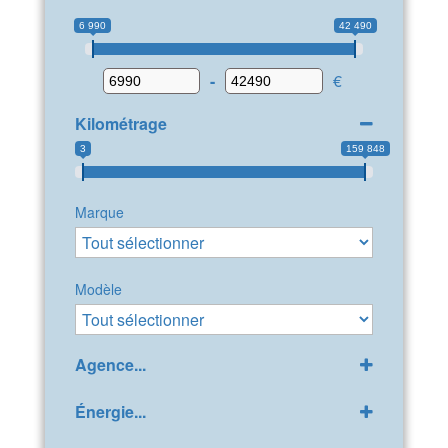
6 990
42 490
-
€
Kilométrage
3
159 848
Marque
Modèle
Agence...
GPP Peugeot Bollène
(31)
Énergie...
LDA Citroën Bollène
(41)
Diesel
(30)