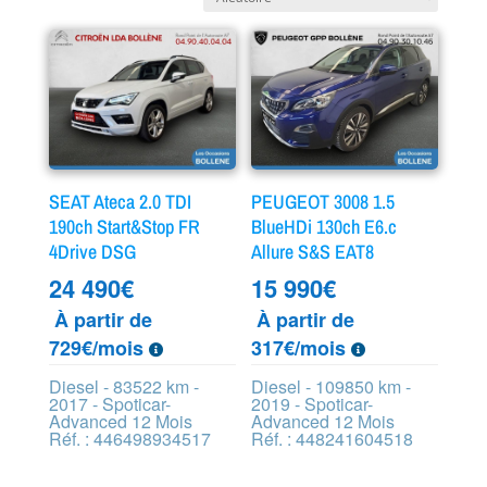
SEAT Ateca 2.0 TDI
PEUGEOT 3008 1.5
190ch Start&Stop FR
BlueHDi 130ch E6.c
4Drive DSG
Allure S&S EAT8
24 490
€
15 990
€
À partir de
À partir de
729€/mois
317€/mois
Diesel - 83522 km -
Diesel - 109850 km -
2017 - Spoticar-
2019 - Spoticar-
Advanced 12 Mois
Advanced 12 Mois
Réf. : 446498934517
Réf. : 448241604518