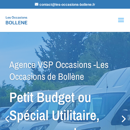
contact@les-occasions-bollene.fr
Recherche
de
produits
Agence LDA Citroën -Les
Occasions de Bollène
Nos équipes
sauront vous
conseiller dans la