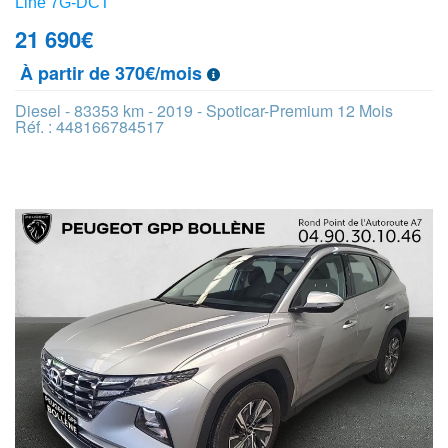
Line 7G-DCT
21 690
€
À partir de 370€/mois
Diesel - 83353 km - 2019 - Spoticar-Premium 12 Mois
Réf. : 448166784517