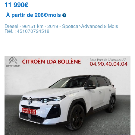
11 990
€
À partir de 206€/mois
Diesel - 96151 km - 2019 - Spoticar-Advanced 8 Mois
Réf. : 451070724518