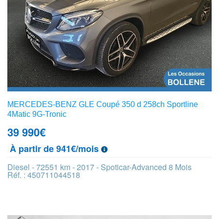
MERCEDES-BENZ GLE Coupé 350 d 258ch Sportline
4Matic 9G-Tronic
39 990
€
À partir de 941€/mois
Diesel - 72551 km - 2017 - Spoticar-Advanced 8 Mois
Réf. : 450711044518