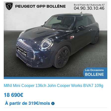
MINI Mini Cooper 136ch John Cooper Works BVA7 109g
18 690
€
À partir de 319€/mois