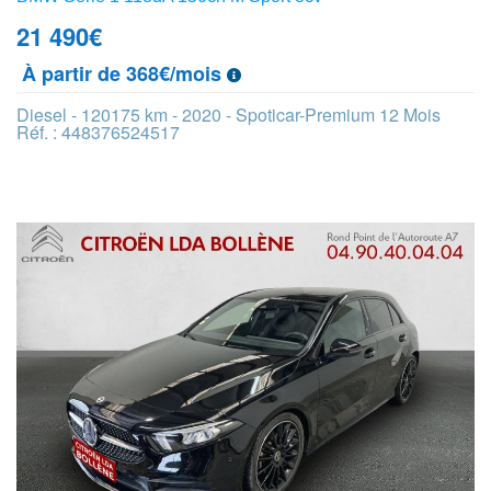
21 490
€
À partir de 368€/mois
Diesel - 120175 km - 2020 - Spoticar-Premium 12 Mois
Réf. : 448376524517