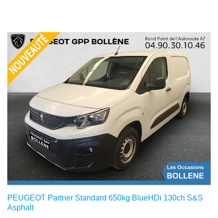
PEUGEOT Partner Standard 650kg BlueHDi 130ch S&S
Asphalt