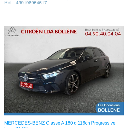
Réf. : 439196954517
MERCEDES-BENZ Classe A 180 d 116ch Progressive