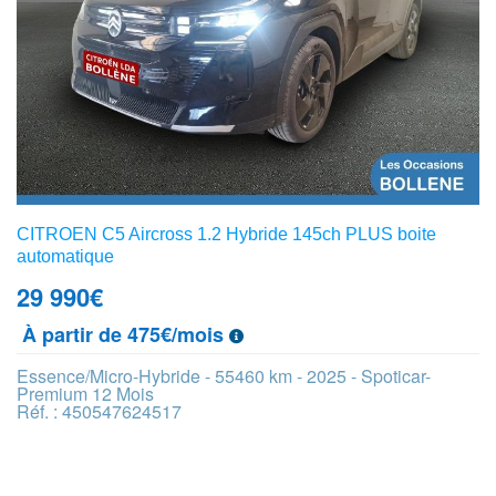
CITROEN C5 Aircross 1.2 Hybride 145ch PLUS boite
automatique
29 990
€
À partir de 475€/mois
Essence/Micro-Hybride - 55460 km - 2025 - Spoticar-
Premium 12 Mois
Réf. : 450547624517