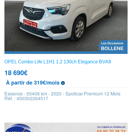
OPEL Combo Life L1H1 1.2 130ch Elegance BVA8
18 690
€
À partir de 319€/mois
Essence - 55406 km - 2020 - Spoticar-Premium 12 Mois
Réf. : 450302264517