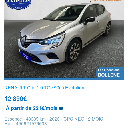
RENAULT Clio 1.0 TCe 90ch Evolution
12 890
€
À partir de 221€/mois
Essence - 43685 km - 2023 - CPS NEO 12 MOIS
Réf. : 450621979633