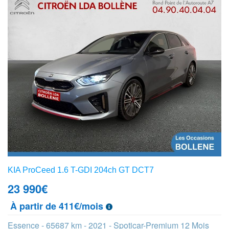
KIA ProCeed 1.6 T-GDI 204ch GT DCT7
23 990
€
À partir de 411€/mois
Essence - 65687 km - 2021 - Spoticar-Premium 12 Mois