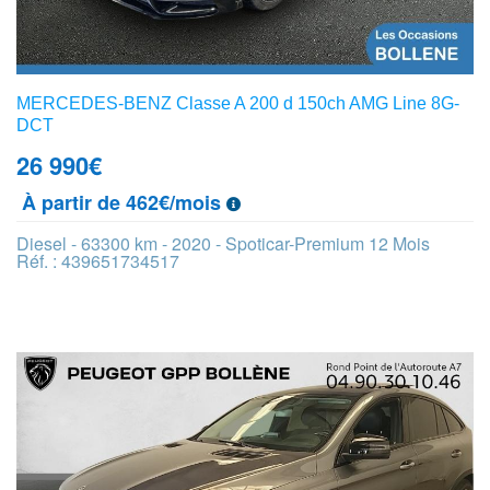
MERCEDES-BENZ Classe A 200 d 150ch AMG Line 8G-
DCT
26 990
€
À partir de 462€/mois
Diesel - 63300 km - 2020 - Spoticar-Premium 12 Mois
Réf. : 439651734517