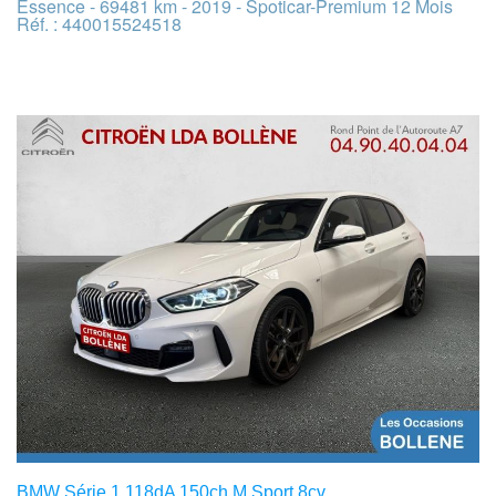
Essence - 69481 km - 2019 - Spoticar-Premium 12 Mois
Réf. : 440015524518
BMW Série 1 118dA 150ch M Sport 8cv