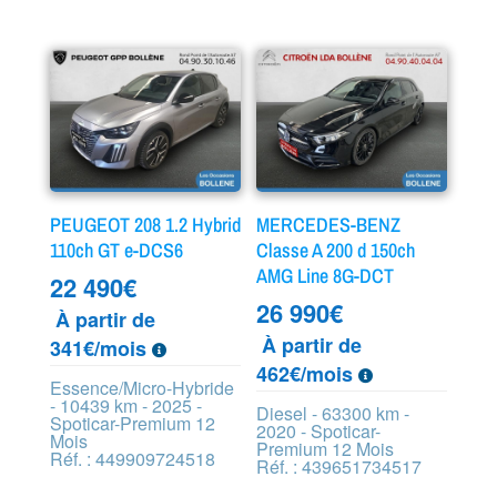
PEUGEOT 208 1.2 Hybrid
MERCEDES-BENZ
110ch GT e-DCS6
Classe A 200 d 150ch
AMG Line 8G-DCT
22 490
€
26 990
€
À partir de
À partir de
341€/mois
462€/mois
Essence/Micro-Hybride
- 10439 km - 2025 -
Diesel - 63300 km -
Spoticar-Premium 12
2020 - Spoticar-
Mois
Premium 12 Mois
Réf. : 449909724518
Réf. : 439651734517