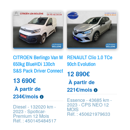
CITROEN Berlingo Van M
RENAULT Clio 1.0 TCe
650kg BlueHDi 130ch
90ch Evolution
S&S Pack Driver Connect
12 890
€
13 690
€
À partir de
À partir de
221€/mois
234€/mois
Essence - 43685 km -
2023 - CPS NEO 12
Diesel - 132020 km -
MOIS
2023 - Spoticar-
Réf. : 450621979633
Premium 12 Mois
Réf. : 450145484517