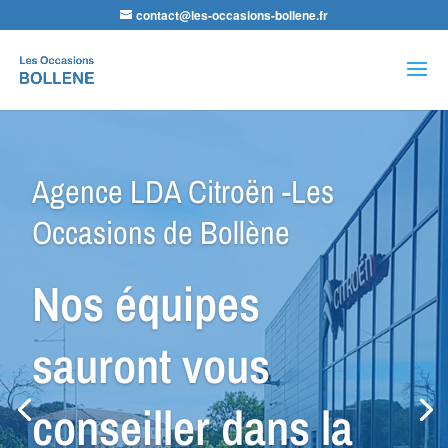
contact@les-occasions-bollene.fr
Recherche
de
produits
Agence VSP Occasions -Les
Occasions de Bollène
Petit Budget ou
Spécial Utilitaire,