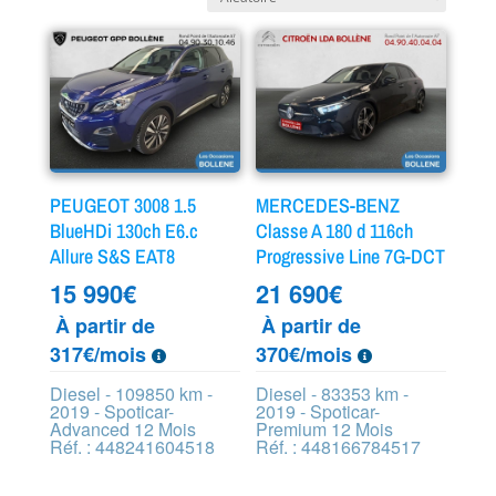
PEUGEOT 3008 1.5
MERCEDES-BENZ
BlueHDi 130ch E6.c
Classe A 180 d 116ch
Allure S&S EAT8
Progressive Line 7G-DCT
15 990
€
21 690
€
À partir de
À partir de
317€/mois
370€/mois
Diesel - 109850 km -
Diesel - 83353 km -
2019 - Spoticar-
2019 - Spoticar-
Advanced 12 Mois
Premium 12 Mois
Réf. : 448241604518
Réf. : 448166784517