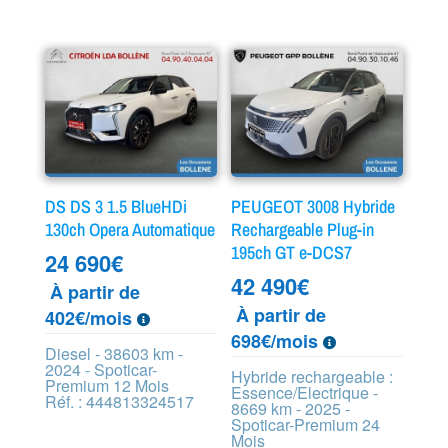
DS DS 3 1.5 BlueHDi
PEUGEOT 3008 Hybride
130ch Opera Automatique
Rechargeable Plug-in
195ch GT e-DCS7
24 690
€
42 490
€
À partir de
À partir de
402€/mois
698€/mois
Diesel - 38603 km -
2024 - Spoticar-
Hybride rechargeable :
Premium 12 Mois
Essence/Electrique -
Réf. : 444813324517
8669 km - 2025 -
Spoticar-Premium 24
Mois