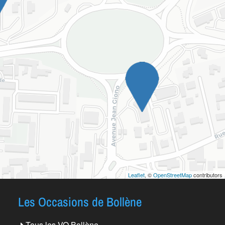
Leaflet
, ©
OpenStreetMap
contributors
Les Occasions de Bollène
Tous les VO Bollène