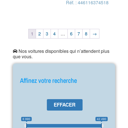
Réf. : 446116374518
1
2
3
4
…
6
7
8
→
Nos voitures disponibles qui n’attendent plus
que vous.
Affinez votre recherche
EFFACER
6 990
42 490