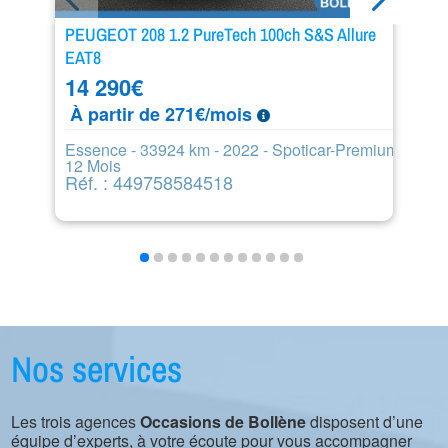
PEUGEOT 208 1.2 PureTech 100ch S&S Allure
C
EAT8
2
14 290
€
À
À partir de 271€/mois
Es
S
Essence - 33924 km - 2022 - Spoticar-Premium
R
12 Mois
Réf. : 449758584518
Nos services
Les trois agences
Occasions de Bollène
disposent d’une
équipe d’experts, à votre écoute pour vous accompagner