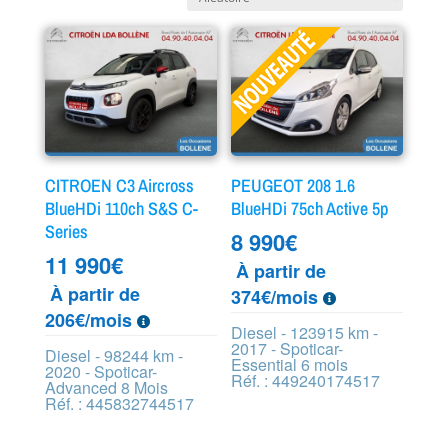
CITROEN C3 Aircross
PEUGEOT 208 1.6
BlueHDi 110ch S&S C-
BlueHDi 75ch Active 5p
Series
8 990
€
11 990
€
À partir de
À partir de
374€/mois
206€/mois
Diesel - 123915 km -
2017 - Spoticar-
Diesel - 98244 km -
Essential 6 mois
2020 - Spoticar-
Réf. : 449240174517
Advanced 8 Mois
Réf. : 445832744517