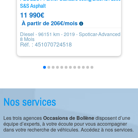
S&S Asphalt
E
11 990
€
1
À partir de 206€/mois
À
Diesel - 96151 km - 2019 - Spoticar-Advanced
Di
8 Mois
1
Réf. : 451070724518
R
Nos services
Les trois agences
Occasions de Bollène
disposent d’une
équipe d’experts, à votre écoute pour vous accompagner
dans votre recherche de véhicules. Accédez à nos services.