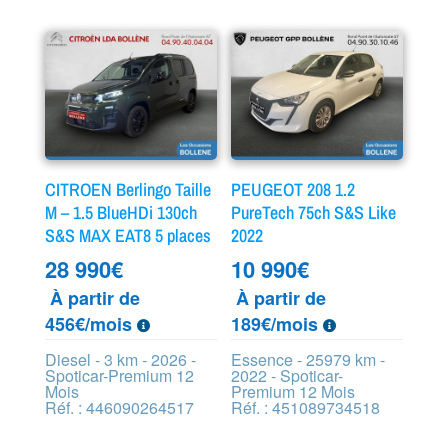
CITROEN Berlingo Taille
PEUGEOT 208 1.2
M – 1.5 BlueHDi 130ch
PureTech 75ch S&S Like
S&S MAX EAT8 5 places
2022
28 990
€
10 990
€
À partir de
À partir de
456€/mois
189€/mois
Diesel - 3 km - 2026 -
Essence - 25979 km -
Spoticar-Premium 12
2022 - Spoticar-
Mois
Premium 12 Mois
Réf. : 446090264517
Réf. : 451089734518