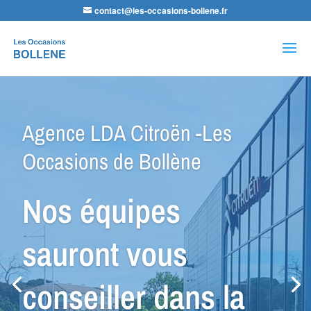
contact@les-occasions-bollene.fr
Recherche
de
produits
Agence GPP Peugeot -Les
Occasions de Bollène
Nous avons le