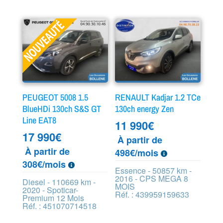
PEUGEOT 5008 1.5
RENAULT Kadjar 1.2 TCe
BlueHDi 130ch S&S GT
130ch energy Zen
Line EAT8
11 990
€
17 990
€
À partir de
À partir de
498€/mois
308€/mois
Essence - 50857 km -
2016 - CPS MEGA 8
Diesel - 110669 km -
MOIS
2020 - Spoticar-
Réf. : 439959159633
Premium 12 Mois
Réf. : 451070714518