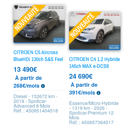
CITROEN C5 Aircross
BlueHDi 130ch S&S Feel
CITROEN C4 1.2 Hybride
145ch MAX e-DCS6
13 490
€
24 690
€
À partir de
À partir de
268€/mois
391€/mois
Diesel - 132672 km -
2019 - Spoticar-
Essence/Micro-Hybride
Advanced 8 Mois
- 1319 km - 2026 -
Réf. : 450951404518
Spoticar-Premium 12
Mois
Réf. : 450657364517