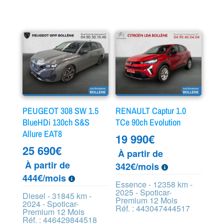
PEUGEOT 308 SW 1.5
RENAULT Captur 1.0
BlueHDi 130ch S&S
TCe 90ch Evolution
Allure EAT8
19 990
€
25 690
€
À partir de
À partir de
342€/mois
444€/mois
Essence - 12358 km -
2025 - Spoticar-
Diesel - 31845 km -
Premium 12 Mois
2024 - Spoticar-
Réf. : 443047444517
Premium 12 Mois
Réf. : 446429844518