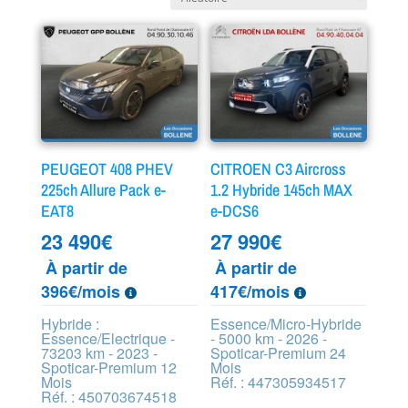
PEUGEOT 408 PHEV
CITROEN C3 Aircross
225ch Allure Pack e-
1.2 Hybride 145ch MAX
EAT8
e-DCS6
23 490
€
27 990
€
À partir de
À partir de
396€/mois
417€/mois
Hybride :
Essence/Micro-Hybride
Essence/Electrique -
- 5000 km - 2026 -
73203 km - 2023 -
Spoticar-Premium 24
Spoticar-Premium 12
Mois
Mois
Réf. : 447305934517
Réf. : 450703674518