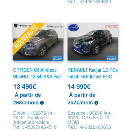
Réf. : 444201539633
CITROEN C5 Aircross
RENAULT Kadjar 1.3 TCe
BlueHDi 130ch S&S Feel
140ch FAP Intens EDC
13 490
€
14 990
€
À partir de
À partir de
268€/mois
257€/mois
Diesel - 132672 km -
Essence - 93260 km -
2019 - Spoticar-
2020 - CPS NEO 12
Advanced 8 Mois
MOIS
Réf. : 450951404518
Réf. : 449322189633