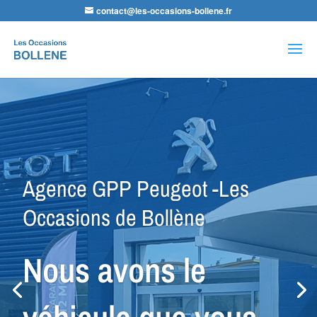
contact@les-occasions-bollene.fr
Recherche
de
produits
Agence LDA Citroën -Les
Occasions de Bollène
Nos équipes
sauront vous