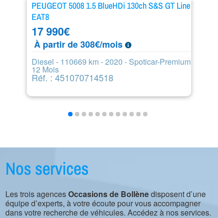
PEUGEOT 5008 1.5 BlueHDi 130ch S&S GT Line
P
EAT8
1
17 990
€
À
À partir de 308€/mois
Es
1
Diesel - 110669 km - 2020 - Spoticar-Premium
R
12 Mois
Réf. : 451070714518
Nos services
Les trois agences
Occasions de Bollène
disposent d’une
équipe d’experts, à votre écoute pour vous accompagner
dans votre recherche de véhicules. Accédez à nos services.