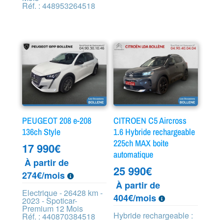
Réf. : 448953264518
PEUGEOT 208 e-208
CITROEN C5 Aircross
136ch Style
1.6 Hybride rechargeable
225ch MAX boite
17 990
€
automatique
À partir de
25 990
€
274€/mois
À partir de
Electrique - 26428 km -
404€/mois
2023 - Spoticar-
Premium 12 Mois
Hybride rechargeable :
Réf. : 440870384518