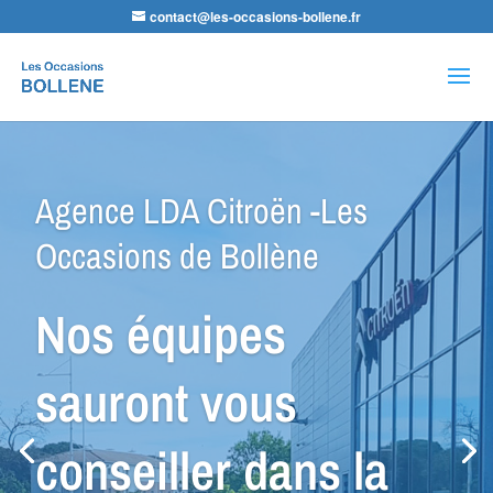
contact@les-occasions-bollene.fr
Recherche
de
produits
Agence GPP Peugeot -Les
Occasions de Bollène
Nous avons le