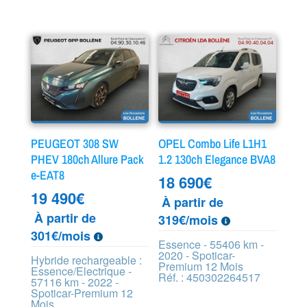
PEUGEOT 308 SW
OPEL Combo Life L1H1
PHEV 180ch Allure Pack
1.2 130ch Elegance BVA8
e-EAT8
18 690
€
19 490
€
À partir de
À partir de
319€/mois
301€/mois
Essence - 55406 km -
2020 - Spoticar-
Hybride rechargeable :
Premium 12 Mois
Essence/Electrique -
Réf. : 450302264517
57116 km - 2022 -
Spoticar-Premium 12
Mois