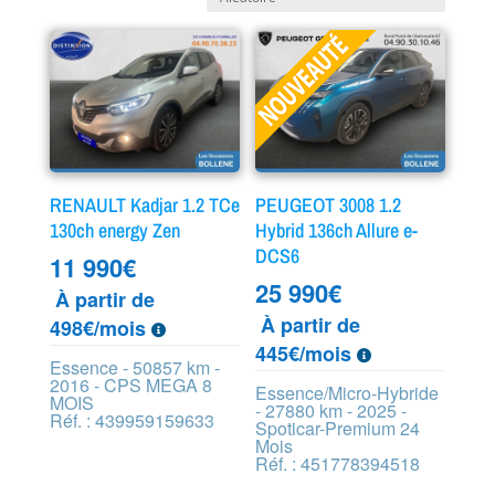
RENAULT Kadjar 1.2 TCe
PEUGEOT 3008 1.2
130ch energy Zen
Hybrid 136ch Allure e-
DCS6
11 990
€
25 990
€
À partir de
À partir de
498€/mois
445€/mois
Essence - 50857 km -
2016 - CPS MEGA 8
Essence/Micro-Hybride
MOIS
- 27880 km - 2025 -
Réf. : 439959159633
Spoticar-Premium 24
Mois
Réf. : 451778394518