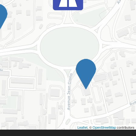
Leaflet
, ©
OpenStreetMap
contributors