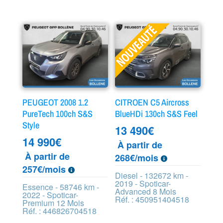
PEUGEOT 2008 1.2
CITROEN C5 Aircross
PureTech 100ch S&S
BlueHDi 130ch S&S Feel
Style
13 490
€
14 990
€
À partir de
À partir de
268€/mois
257€/mois
Diesel - 132672 km -
2019 - Spoticar-
Essence - 58746 km -
Advanced 8 Mois
2022 - Spoticar-
Réf. : 450951404518
Premium 12 Mois
Réf. : 446826704518