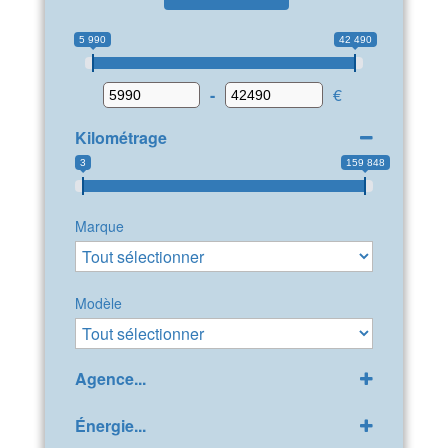
5 990
42 490
-
€
Kilométrage
3
159 848
Marque
Modèle
Agence...
GPP Peugeot Bollène
(32)
Énergie...
LDA Citroën Bollène
(42)