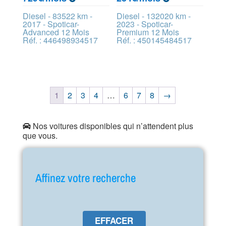
Diesel - 83522 km -
Diesel - 132020 km -
2017 - Spoticar-
2023 - Spoticar-
Advanced 12 Mois
Premium 12 Mois
Réf. : 446498934517
Réf. : 450145484517
1
2
3
4
…
6
7
8
→
Nos voitures disponibles qui n’attendent plus
que vous.
Affinez votre recherche
EFFACER