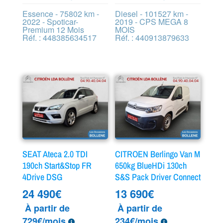
Essence - 75802 km -
Diesel - 101527 km -
2022 - Spoticar-
2019 - CPS MEGA 8
Premium 12 Mois
MOIS
Réf. : 448385634517
Réf. : 440913879633
SEAT Ateca 2.0 TDI
CITROEN Berlingo Van M
190ch Start&Stop FR
650kg BlueHDi 130ch
4Drive DSG
S&S Pack Driver Connect
24 490
€
13 690
€
À partir de
À partir de
729€/mois
234€/mois