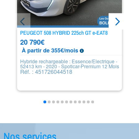
PEUGEOT 508 HYBRID 225ch GT e-EAT8
P
20 790
€
1
À partir de 355€/mois
À
Hybride rechargeable : Essence/Electrique -
Es
52413 km - 2020 - Spoticar-Premium 12 Mois
1
Réf. : 451726044518
R
Nos services