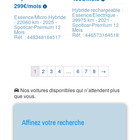
299€/mois
Hybride rechargeable :
Essence/Electrique -
Essence/Micro-Hybride
39975 km - 2021 -
- 22060 km - 2025 -
Spoticar-Premium 12
Spoticar-Premium 12
Mois
Mois
Réf. : 446573164518
Réf. : 448348164517
1
2
3
4
…
6
7
8
→
Nos voitures disponibles qui n’attendent plus
que vous.
Affinez votre recherche