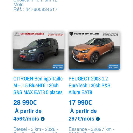
Mois
Réf. : 447600834517
CITROEN Berlingo Taille
PEUGEOT 2008 1.2
M – 1.5 BlueHDi 130ch
PureTech 130ch S&S
S&S MAX EAT8 5 places
Allure EAT8
28 990
€
17 990
€
À partir de
À partir de
456€/mois
297€/mois
Diesel - 3 km - 2026 -
Essence - 32697 km -