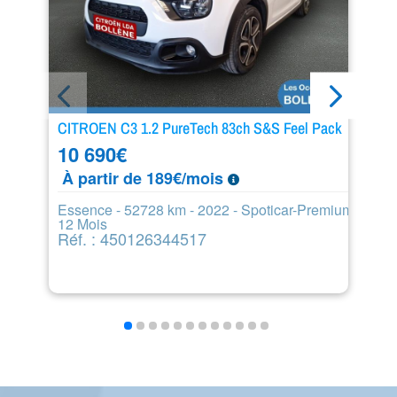
CITROEN C3 1.2 PureTech 83ch S&S Feel Pack
C
10 690
€
2
À partir de 189€/mois
À
Essence - 52728 km - 2022 - Spoticar-Premium
Es
12 Mois
S
Réf. : 450126344517
R