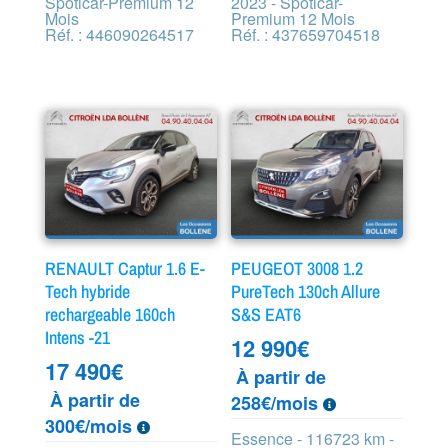
Spoticar-Premium 12
2023 - Spoticar-
Mois
Premium 12 Mois
Réf. : 446090264517
Réf. : 437659704518
RENAULT Captur 1.6 E-
PEUGEOT 3008 1.2
Tech hybride
PureTech 130ch Allure
rechargeable 160ch
S&S EAT6
Intens -21
12 990
€
17 490
€
À partir de
À partir de
258€/mois
300€/mois
Essence - 116723 km -