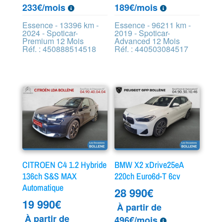
233€/mois
189€/mois
Essence - 13396 km -
Essence - 96211 km -
2024 - Spoticar-
2019 - Spoticar-
Premium 12 Mois
Advanced 12 Mois
Réf. : 450888514518
Réf. : 440503084517
CITROEN C4 1.2 Hybride
BMW X2 xDrive25eA
136ch S&S MAX
220ch Euro6d-T 6cv
Automatique
28 990
€
19 990
€
À partir de
À partir de
496€/mois