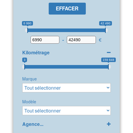
EFFACER
6 990
42 490
-
€
Kilométrage
3
159 848
Marque
Modèle
Agence...
GPP Peugeot Bollène
(32)