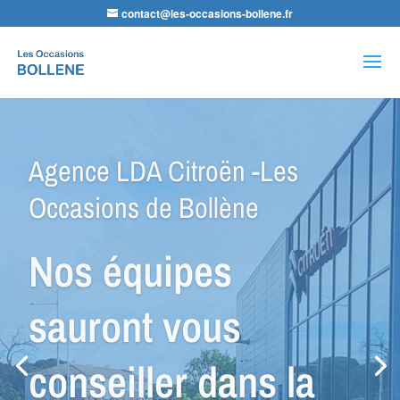
contact@les-occasions-bollene.fr
Recherche
de
produits
Agence VSP Occasions -Les
Occasions de Bollène
Petit Budget ou
Spécial Utilitaire,