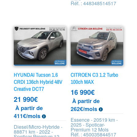
Réf. : 448348514517
HYUNDAI Tucson 1.6
CITROEN C3 1.2 Turbo
CRDI 136ch Hybrid 48V
100ch MAX
Creative DCT7
16 990
€
21 990
€
À partir de
À partir de
262€/mois
411€/mois
Essence - 20519 km -
2025 - Spoticar-
Diesel/Micro-Hybride -
Premium 12 Mois
88871 km - 2022 -
Réf. : 450035844517
Spoticar-Premium 12