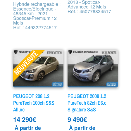
2018 - Spoticar-
Hybride rechargeable :
Advanced 12 Mois
Essence/Electrique -
Réf. : 450776834517
48345 km - 2021 -
Spoticar-Premium 12
Mois
Réf. : 449322774517
PEUGEOT 208 1.2
PEUGEOT 2008 1.2
PureTech 100ch S&S
PureTech 82ch E6.c
Allure
Signature S&S
14 290
€
9 490
€
À partir de
À partir de