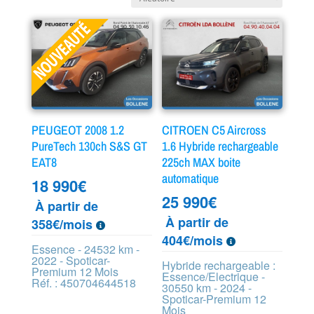
PEUGEOT 2008 1.2
CITROEN C5 Aircross
PureTech 130ch S&S GT
1.6 Hybride rechargeable
EAT8
225ch MAX boite
automatique
18 990
€
25 990
€
À partir de
À partir de
358€/mois
404€/mois
Essence - 24532 km -
2022 - Spoticar-
Hybride rechargeable :
Premium 12 Mois
Essence/Electrique -
Réf. : 450704644518
30550 km - 2024 -
Spoticar-Premium 12
Mois