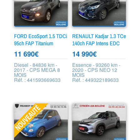
FORD EcoSport 1.5 TDCi
RENAULT Kadjar 1.3 TCe
95ch FAP Titanium
140ch FAP Intens EDC
11 690
€
14 990
€
Diesel - 84836 km -
Essence - 93260 km -
2017 - CPS MEGA 8
2020 - CPS NEO 12
MOIS
MOIS
Réf. : 441593669633
Réf. : 449322189633