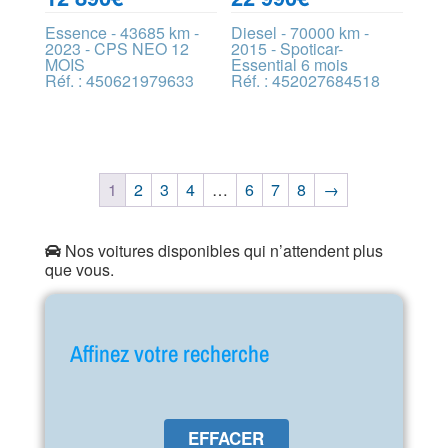
Essence - 43685 km -
Diesel - 70000 km -
2023 - CPS NEO 12
2015 - Spoticar-
MOIS
Essential 6 mois
Réf. : 450621979633
Réf. : 452027684518
1
2
3
4
…
6
7
8
→
Nos voitures disponibles qui n’attendent plus
que vous.
Affinez votre recherche
EFFACER