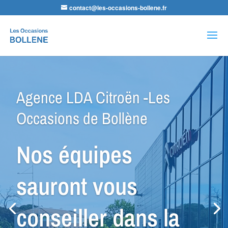
contact@les-occasions-bollene.fr
Recherche
de
produits
Agence VSP Occasions -Les
Occasions de Bollène
Petit Budget ou