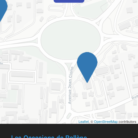
Leaflet
, ©
OpenStreetMap
contributors
Les Occasions de Bollène