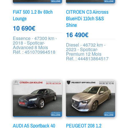
FIAT 500 1.2 8v 69ch
CITROEN C3 Aircross
Lounge
BlueHDi 110ch S&S
Shine
10 690
€
16 490
€
Essence - 47300 km -
2018 - Spoticar-
Diesel - 46732 km -
Advanced 8 Mois
2023 - Spoticar-
Réf. : 451070964518
Premium 12 Mois
Réf. : 444813864517
AUDI A5 Sportback 40
PEUGEOT 208 1.2