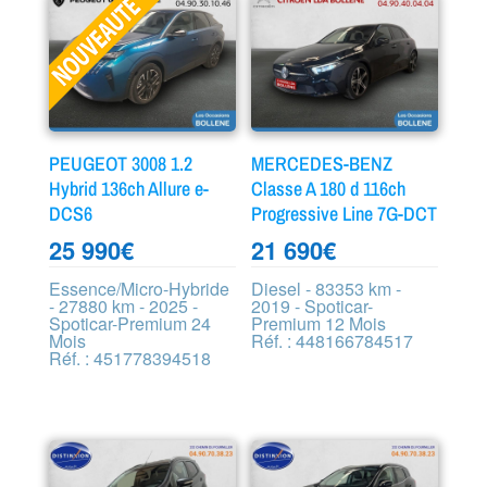
PEUGEOT 3008 1.2
MERCEDES-BENZ
Hybrid 136ch Allure e-
Classe A 180 d 116ch
DCS6
Progressive Line 7G-DCT
25 990
€
21 690
€
Essence/Micro-Hybride
Diesel - 83353 km -
- 27880 km - 2025 -
2019 - Spoticar-
Spoticar-Premium 24
Premium 12 Mois
Mois
Réf. : 448166784517
Réf. : 451778394518