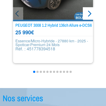
PEUGEOT 3008 1.2 Hybrid 136ch Allure e-DCS6
P
S&
25 990
€
1
Essence/Micro-Hybride - 27880 km - 2025 -
Spoticar-Premium 24 Mois
Di
Réf. : 451778394518
8
R
Nos services