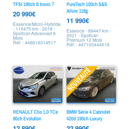
TFSI 190ch S tronic 7
PureTech 100ch S&S
Allure 118g
20 990
€
11 990
€
Essence/Micro-Hybride
- 115475 km - 2018 -
Essence - 89447 km -
Spoticar-Advanced 8
2021 - Spoticar-
Mois
Premium 12 Mois
Réf. : 448616314517
Réf. : 447103444518
RENAULT Clio 1.0 TCe
BMW Série 4 Cabriolet
90ch Evolution
420d 190ch Luxury
12 890
€
22 990
€