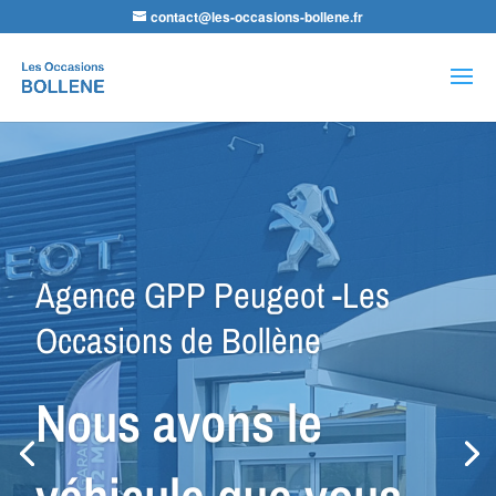
contact@les-occasions-bollene.fr
Recherche
de
produits
Agence LDA Citroën -Les
Occasions de Bollène
Nos équipes
sauront vous
conseiller dans la