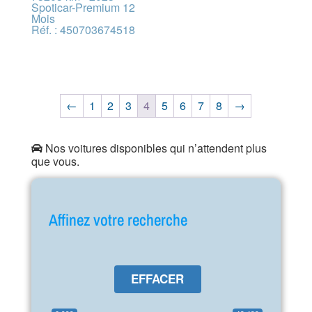
Spoticar-Premium 12
Mois
Réf. : 450703674518
←
1
2
3
4
5
6
7
8
→
Nos voitures disponibles qui n’attendent plus
que vous.
Affinez votre recherche
EFFACER