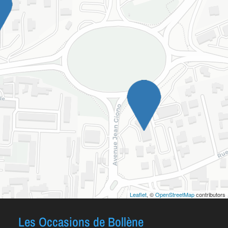
Leaflet
, ©
OpenStreetMap
contributors
Les Occasions de Bollène