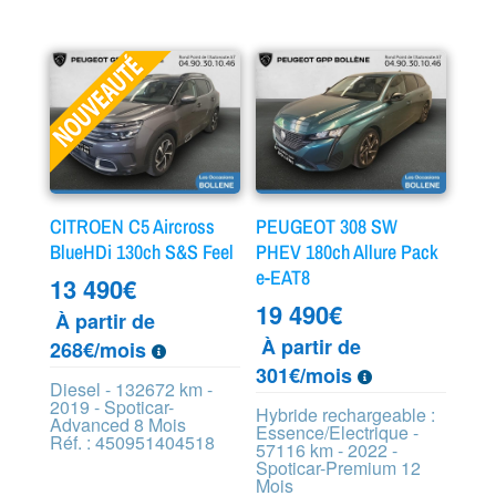
CITROEN C5 Aircross
PEUGEOT 308 SW
BlueHDi 130ch S&S Feel
PHEV 180ch Allure Pack
e-EAT8
13 490
€
19 490
€
À partir de
À partir de
268€/mois
301€/mois
Diesel - 132672 km -
2019 - Spoticar-
Hybride rechargeable :
Advanced 8 Mois
Essence/Electrique -
Réf. : 450951404518
57116 km - 2022 -
Spoticar-Premium 12
Mois