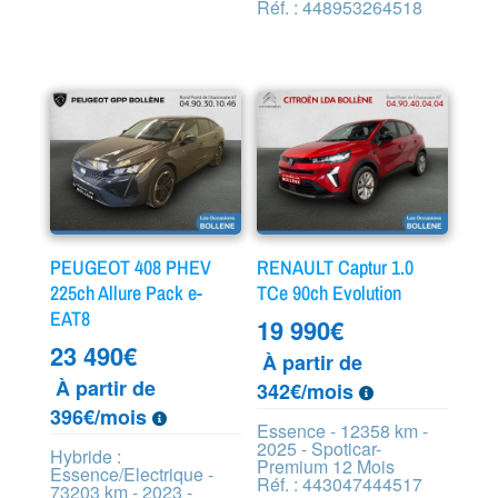
Réf. : 448953264518
PEUGEOT 408 PHEV
RENAULT Captur 1.0
225ch Allure Pack e-
TCe 90ch Evolution
EAT8
19 990
€
23 490
€
À partir de
À partir de
342€/mois
396€/mois
Essence - 12358 km -
2025 - Spoticar-
Hybride :
Premium 12 Mois
Essence/Electrique -
Réf. : 443047444517
73203 km - 2023 -