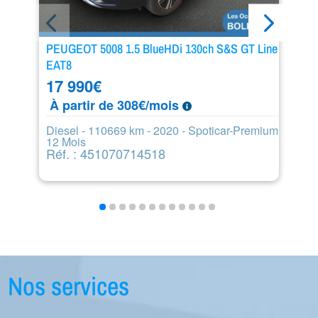
PEUGEOT 5008 1.5 BlueHDi 130ch S&S GT Line
L
EAT8
1
17 990
€
D
À partir de 308€/mois
R
Diesel - 110669 km - 2020 - Spoticar-Premium
12 Mois
Réf. : 451070714518
Nos services