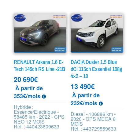
RENAULT Arkana 1.6 E-
DACIA Duster 1.5 Blue
Tech 145ch RS Line -21B
dCi 115ch Essentiel 108g
4×2 – 19
20 690
€
13 490
€
À partir de
À partir de
353€/mois
232€/mois
Hybride :
Essence/Electrique -
Diesel - 106886 km -
58485 km - 2022 - CPS
2020 - CPS MEGA 8
NEO 12 MOIS
MOIS
Réf. : 440423609633
Réf. : 443729559633